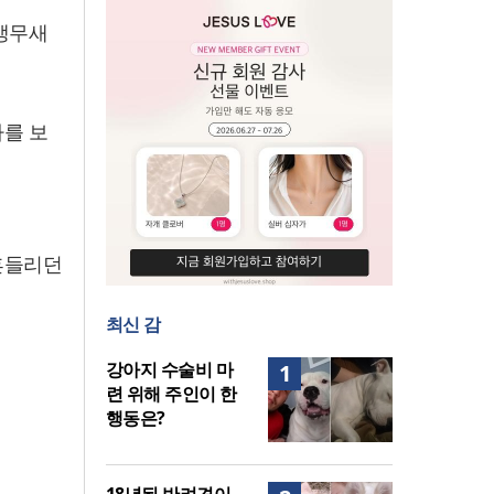
앵무새
를 보
흔들리던
최신 감
강아지 수술비 마
1
련 위해 주인이 한
행동은?