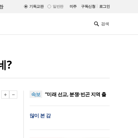
|
란
기독교판
일반판
미주
구독신청
로그인
네?
[최원호 목사의 영혼의 양식 63]
말씀은 같은데 왜 열매는 다를
美 이민구금센터에 억류됐던
까?
한인 목회자 석방돼
우크라 선교사 3부자의 헌신
“미사일 속에서도 복음은 전해
“미래 선교, 분쟁·빈곤 지역 출
속보
진다”
신이 주도”
인도 마하라슈트라주 개종 금
지법 시행… 기독교계 강력 반
[최원호 목사의 영혼의 양식 63]
많이 본 감
발
말씀은 같은데 왜 열매는 다를
美 이민구금센터에 억류됐던
까?
한인 목회자 석방돼