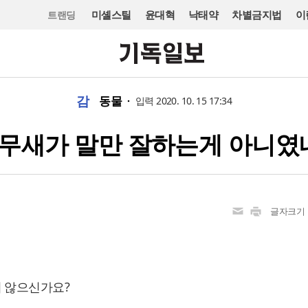
미셸스틸
윤대혁
낙태약
차별금지법
이
트랜딩
감
동물
입력 2020. 10. 15 17:34
무새가 말만 잘하는게 아니였
글자크기
지 않으신가요?