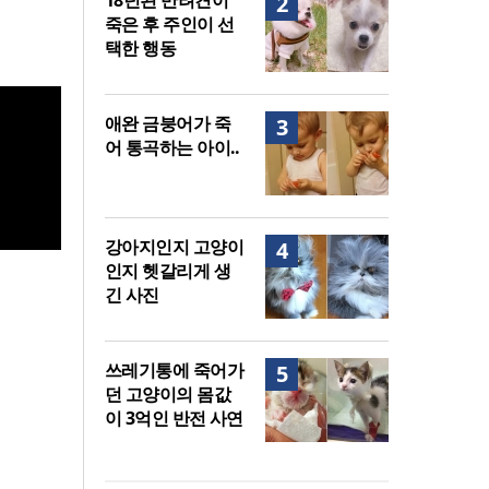
18년된 반려견이
2
죽은 후 주인이 선
택한 행동
애완 금붕어가 죽
3
어 통곡하는 아이..
강아지인지 고양이
4
인지 헷갈리게 생
긴 사진
쓰레기통에 죽어가
5
던 고양이의 몸값
이 3억인 반전 사연