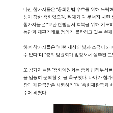
다만 참가자들은 “총회헌법 수호를 위해 노력해
성이 강한 총회였으며, 뼈대가 다 무너져 내린 총
참가자들은 “교단 헌법질서 회복을 위해 기도
농단과 재판거래로 정의가 몰락하고 있는 현재,
하여 참가자들은 “이런 세상의 빛과 소금이 돼
수 없다”며 “총회 임원회가 앞장서서 실추된 교
또 참가자들은 “총회임원회는 총회 법리부서를 
을 엄중히 문책할 것”을 촉구했다. 나아가 참
장과 재판국장은 사퇴하라”며 “총회재판국과 헌
주어 외쳤다.