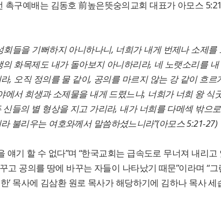
 촉구예배는 김동호 前높은뜻숭의교회 대표가 아모스 5:21
성회들을 기뻐하지 아니하나니, 너희가 내게 번제나 소제를
생의 화목제도 내가 돌아보지 아니하리라, 네 노랫소리를 내
, 오직 정의를 물 같이, 공의를 마르지 않는 강 같이 흐르
야에서 희생과 소제물을 내게 드렸느냐, 너희가 너희 왕 식
 신들의 별 형상을 지고 가리라, 내가 너희를 다메섹 밖으로
 불리우는 여호와께서 말씀하셨느니라”(아모스 5:21-27)
심을 얘기 할 수 없다”며 “한국교회는 급속도로 무너져 내리고
바꾸고 공의를 땅에 바꾸는 자들이 나타났기 때문”이라며 “그
은퇴한’ 목사에 김삼환 원로 목사가 해당하기에 김하나 목사 세