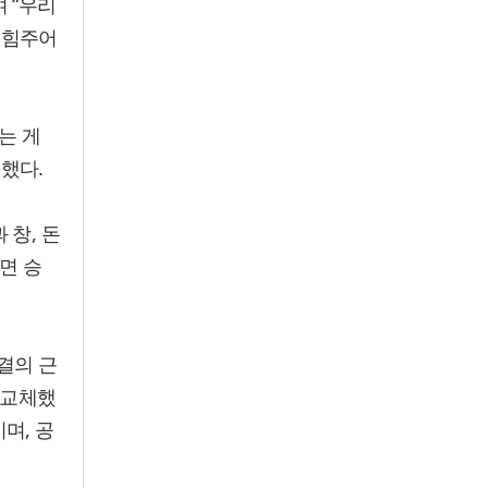
 “우리
 힘주어
는 게
했다.
 창, 돈
면 승
결의 근
 교체했
며, 공