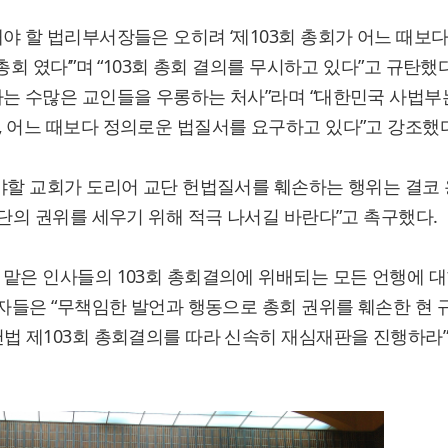
야 할 법리부서장들은 오히려 ‘제103회 총회가 어느 때보다
회 였다’”며 “103회 총회 결의를 무시하고 있다”고 규탄했다
하는 수많은 교인들을 우롱하는 처사”라며 “대한민국 사법부
 어느 때보다 정의로운 법질서를 요구하고 있다”고 강조했다
야할 교회가 도리어 교단 헌법질서를 훼손하는 행위는 결코
단의 권위를 세우기 위해 적극 나서길 바란다”고 촉구했다.
맡은 인사들의 103회 총회결의에 위배되는 모든 언행에 대
가자들은 “무책임한 발언과 행동으로 총회 권위를 훼손한 현 
법 제103회 총회결의를 따라 신속히 재심재판을 진행하라”