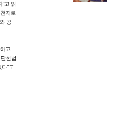
”고 밝
법천지로
와 공
회하고
“교단헌법
있다”고