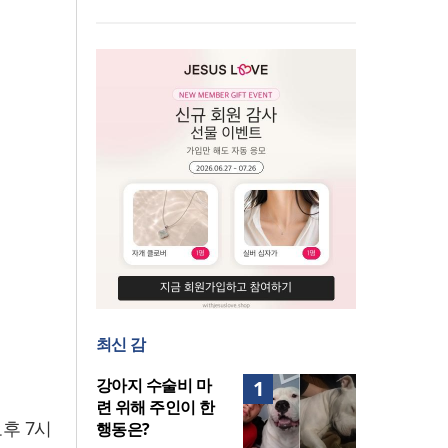
발
말씀은 같은데 왜 열매는 다를
美 이민구금센터에 억류됐던
까?
한인 목회자 석방돼
최신 감
강아지 수술비 마
1
련 위해 주인이 한
후 7시
행동은?