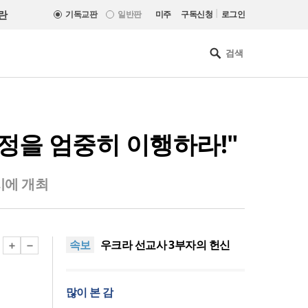
|
란
기독교판
일반판
미주
구독신청
로그인
결정을 엄중히 이행하라!"
시에 개최
[최원호 목사의 영혼의 양식 63]
말씀은 같은데 왜 열매는 다를
美 이민구금센터에 억류됐던
속보
까?
한인 목회자 석방돼
우크라 선교사 3부자의 헌신
“미사일 속에서도 복음은 전해
“미래 선교, 분쟁·빈곤 지역 출
진다”
신이 주도”
인도 마하라슈트라주 개종 금
많이 본 감
지법 시행… 기독교계 강력 반
[최원호 목사의 영혼의 양식 63]