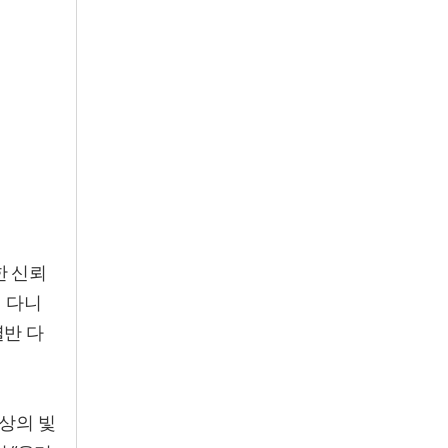
한 신뢰
회 다니
별반 다
세상의 빛