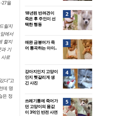
-27을
18년된 반려견이
2
죽은 후 주인이 선
택한 행동
 드릴지
 앞에서
게 할지
애완 금붕어가 죽
3
어 통곡하는 아이..
굿과 기
 사로
강아지인지 고양이
4
인지 헷갈리게 생
 있다”고
긴 사진
런데 명
습은 정
쓰레기통에 죽어가
5
던 고양이의 몸값
이 3억인 반전 사연