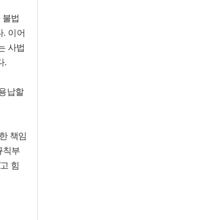
 불법
. 이어
는 사법
.
 용납할
한 책임
규칙부
고 힘