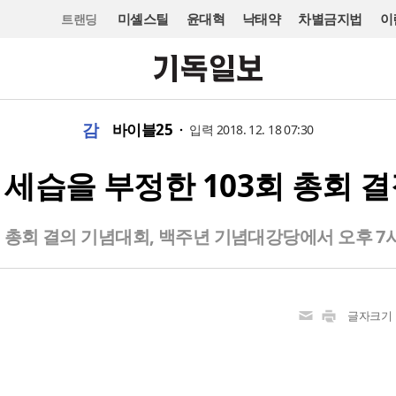
미셸스틸
윤대혁
낙태약
차별금지법
이
트랜딩
감
바이블25
입력 2018. 12. 18 07:30
세습을 부정한 103회 총회 
회 총회 결의 기념대회, 백주년 기념대강당에서 오후 7
글자크기