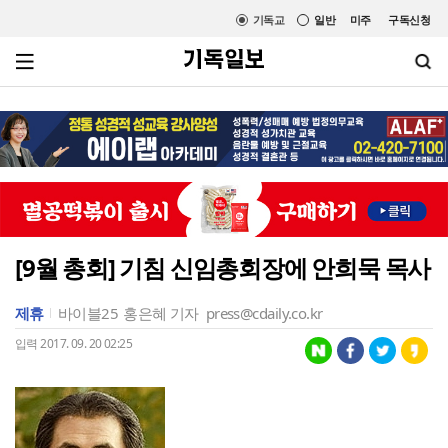
기독교
일반
미주
구독신청
[9월 총회] 기침 신임총회장에 안희묵 목사
제휴
바이블25
홍은혜 기자
press@cdaily.co.kr
입력 2017. 09. 20 02:25