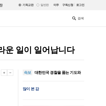
|
란
기독교판
일반판
미주
구독신청
로그인
놀라운 일이 일어납니다
한기연 “전쟁을 부르는 정책을
중단하라”
정신건강 치료 인프라 부족…
속보
정신질환 평생유병률 27.8%,
대한민국 경찰을 품는 기도와
중증 입원·재활 확충 과제
선교의 현장
한국교회 국가기도 네트워크,
‘느헤미야 연합기도회’ 시작
“기도로 시작한 스틸 美 대사,
많이 본 감
한미동맹의 가교 되어주길”
한기연 “전쟁을 부르는 정책을
중단하라”
정신건강 치료 인프라 부족…
정신질환 평생유병률 27.8%,