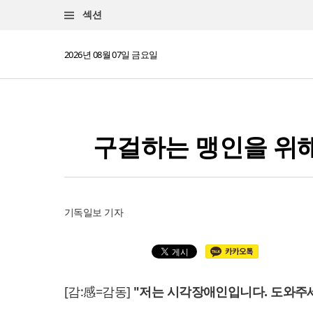
섹션
2026년 08월 07일 금요일
구걸하는 맹인을 위해
기독일보 기자
[감:感=감동]
"저는 시각장애인입니다. 도와주