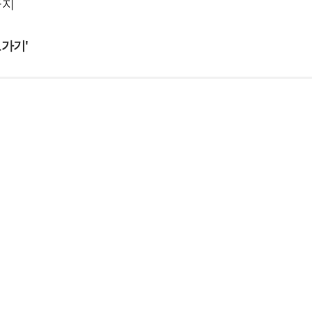
금지
가기'