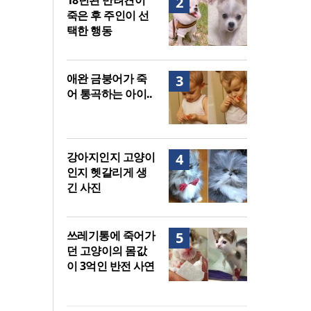
18년된 반려견이
2
죽은 후 주인이 선
택한 행동
애완 금붕어가 죽
3
어 통곡하는 아이..
강아지인지 고양이
4
인지 헷갈리게 생
긴 사진
쓰레기통에 죽어가
5
던 고양이의 몸값
이 3억인 반전 사연