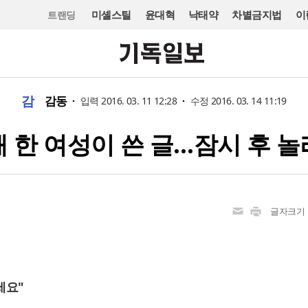
미셸스틸
윤대혁
낙태약
차별금지법
이
트랜딩
감
감동
입력 2016. 03. 11 12:28
수정 2016. 03. 14 11:19
 한 여성이 쓴 글…잠시 후 
글자크기
세요"