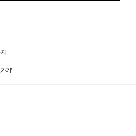
금지
가기'