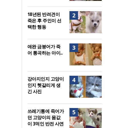
18년된 반려견이
2
죽은 후 주인이 선
택한 행동
애완 금붕어가 죽
3
어 통곡하는 아이..
강아지인지 고양이
4
인지 헷갈리게 생
긴 사진
쓰레기통에 죽어가
5
던 고양이의 몸값
이 3억인 반전 사연