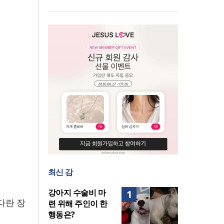
지법 시행… 기독교계 강력 반
올리벳대학교, 120만 평 리버사
발
이드 대학 캠퍼스 영구 사용 승
인… 장기 개발 기반 확보
최신 감
강아지 수술비 마
1
커다란 장
련 위해 주인이 한
행동은?