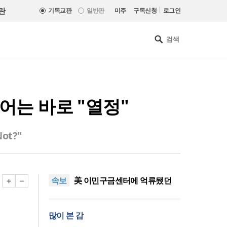
|
란
기독교판
일반판
미주
구독신청
로그인
어는 바로 "열정"
ot?"
인도 마하라슈트라주 개종 금
지법 시행… 기독교계 강력 반
올리벳대학교, 120만 평 리버사
속보
발
이드 대학 캠퍼스 영구 사용 승
美 이민구금센터에 억류됐던
인… 장기 개발 기반 확보
한인 목회자 석방돼
우크라 선교사 3부자의 헌신
“미사일 속에서도 복음은 전해
“미래 선교, 분쟁·빈곤 지역 출
많이 본 감
진다”
신이 주도”
인도 마하라슈트라주 개종 금