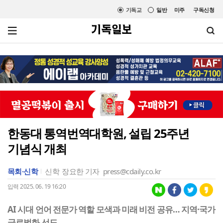
기독교
일반
미주
구독신청
한동대 통역번역대학원, 설립 25주년
기념식 개최
목회·신학
신학
장요한 기자
press@cdaily.co.kr
입력 2025. 06. 19 16:20
AI 시대 언어 전문가 역할 모색과 미래 비전 공유… 지역·국가
글로벌화 선도