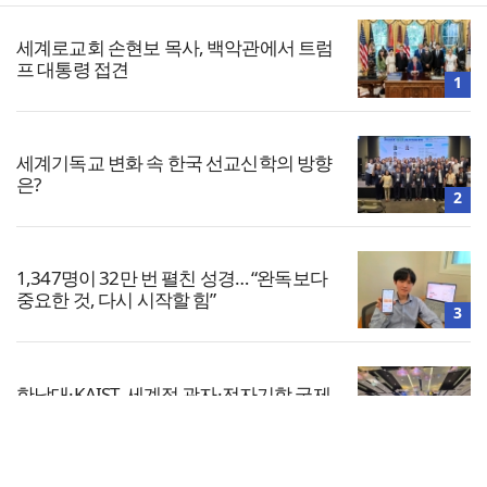
세계로교회 손현보 목사, 백악관에서 트럼
프 대통령 접견
1
세계기독교 변화 속 한국 선교신학의 방향
은?
2
1,347명이 32만 번 펼친 성경… “완독보다
중요한 것, 다시 시작할 힘”
3
한남대·KAIST, 세계적 광자·전자기학 국제
학술대회 ‘PIERS’ 대전 유치
4
전체보기