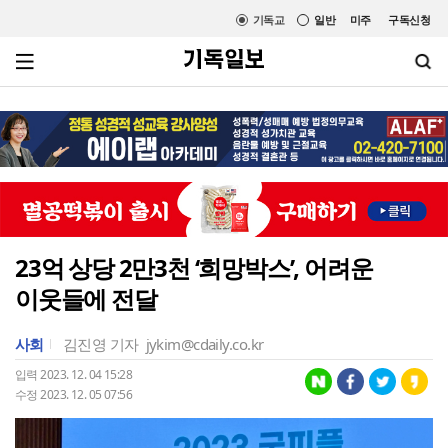
기독교
일반
미주
구독신청
23억 상당 2만3천 ‘희망박스’, 어려운
이웃들에 전달
사회
김진영 기자
jykim@cdaily.co.kr
입력 2023. 12. 04 15:28
수정 2023. 12. 05 07:56