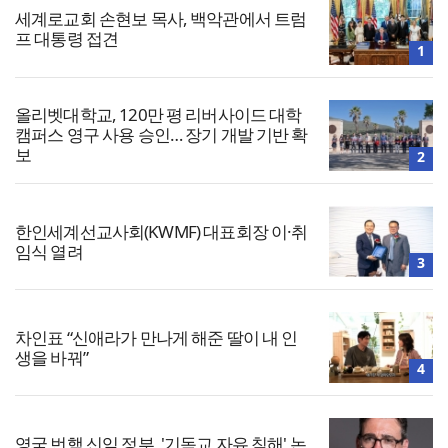
세계로교회 손현보 목사, 백악관에서 트럼
프 대통령 접견
1
올리벳대학교, 120만 평 리버사이드 대학
캠퍼스 영구 사용 승인… 장기 개발 기반 확
보
2
한인세계선교사회(KWMF) 대표회장 이·취
임식 열려
3
차인표 “신애라가 만나게 해준 딸이 내 인
생을 바꿔”
4
영국 번햄 신임 정부, '기독교 자유 침해' 논