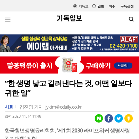
기독교
일반
미주
구독신청
“한 생명 낳고 길러낸다는 것, 어떤 일보다
귀한 일”
사회
김진영 기자
jykim@cdaily.co.kr
입력 2023. 11. 14 11:48
한국청년생명윤리학회, ‘제1회 2030 라이프워커 생명사랑
걷기대회’ 진행