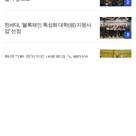
2
한세대, ‘블록체인 특성화 대학(원) 지원사
업’ 선정
3
한국교회 국가기도 네트워크, ‘느헤미야
연합기도회’ 시작
4
전체보기
찾으시는교회, 전 세대 목회 강화… ‘다음
세대 넘어 모든 세대로’
교회일반
5
교회
교회언론
회사소개
개인정보처리방침
PC버전
COPYRIGHT © 기독일보 ALL RIGHT RESERVED
인터뷰