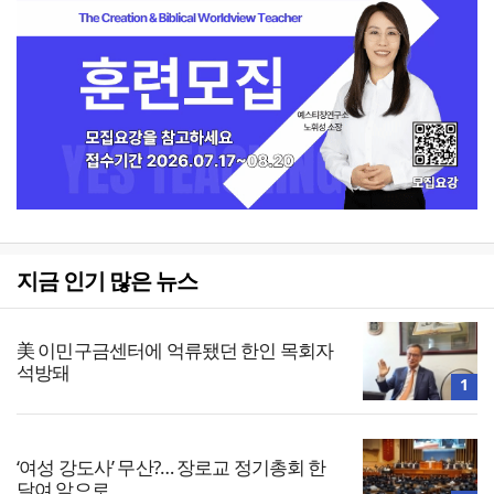
지금 인기 많은 뉴스
美 이민구금센터에 억류됐던 한인 목회자
석방돼
1
‘여성 강도사’ 무산?… 장로교 정기총회 한
달여 앞으로