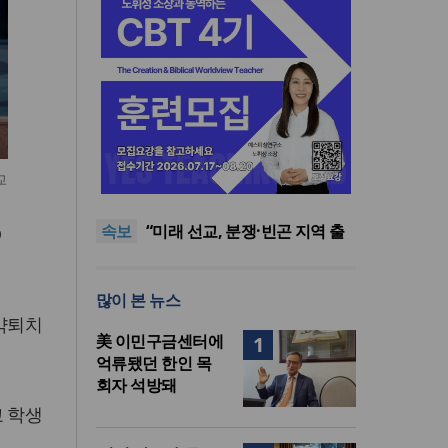
[최원호 목사의 영혼의 양식 63]
교
말씀은 같은데 왜 열매는 다를
美 이민구금센터에 억류됐던
까?
한인 목회자 석방돼
우크라 선교사 3부자의 헌신
속보
“미사일 속에서도 복음은 전해
“미래 선교, 분쟁·빈곤 지역 출
O
진다”
신이 주도”
인도 마하라슈트라주 개종 금
지법 시행… 기독교계 강력 반
[최원호 목사의 영혼의 양식 63]
많이 본 뉴스
발
말씀은 같은데 왜 열매는 다를
美 이민구금센터에 억류됐던
약퇴치
까?
한인 목회자 석방돼
美 이민구금센터에
1
억류됐던 한인 목
회자 석방돼
교 학생