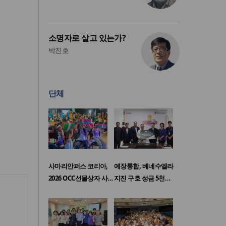
소명자로 살고 있는가?
박진호
단체
사마리안퍼스 코리아,
예장통합, 베네수엘라
2026 OCC선물상자 사…
지진 구호 성금 5천…