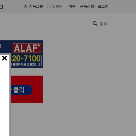
|
란
기독교판
일반판
미주
구독신청
로그인
×