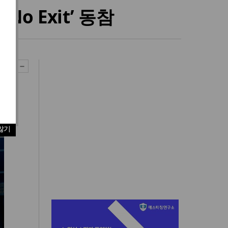
o Exit’ 동참
않기