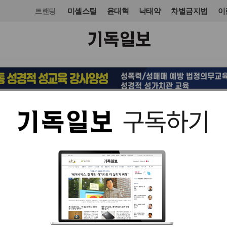
미셸스틸
윤대혁
낙태약
차별금지법
이
트랜딩
사회
입력 2023. 08. 28 10:31