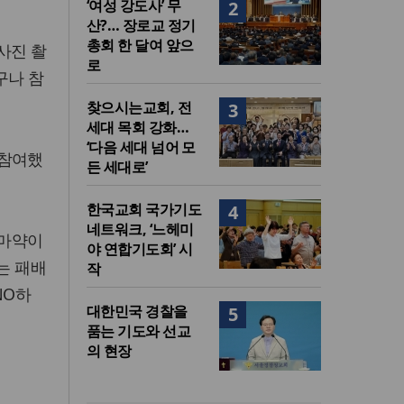
‘여성 강도사’ 무
2
산?… 장로교 정기
총회 한 달여 앞으
 사진 촬
로
구나 참
찾으시는교회, 전
3
세대 목회 강화…
‘다음 세대 넘어 모
 참여했
든 세대로’
한국교회 국가기도
4
네트워크, ‘느헤미
 마약이
야 연합기도회’ 시
는 패배
작
NO하
대한민국 경찰을
5
품는 기도와 선교
의 현장