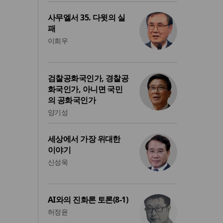
사무엘서 35. 다윗의 실
패
이희우
검찰공화국인가, 경찰공
화국인가, 아니면 국민
의 공화국인가
양기성
세상에서 가장 위대한
이야기
신성욱
AI와의 진화론 토론(8-1)
허정윤