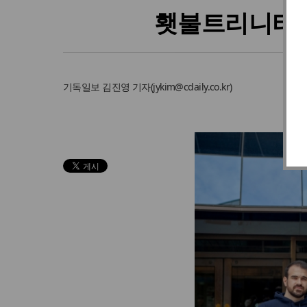
횃불트리니티 김윤
기독일보
김진영 기자
(
jykim@cdaily.co.kr
)