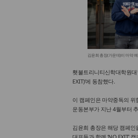
김윤희 총장(가운데)이 마약 예
횃불트리니티신학대학원대학교
EXIT)’에 동참했다.
이 캠페인은 마약중독의 위
운동본부가 지난 4월부터 
김윤희 총장은 해당 캠페인을
대표들과 함께 ‘NO EXIT’