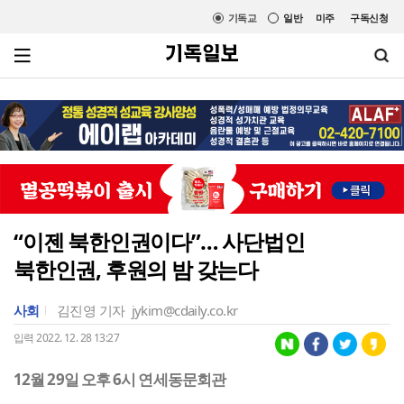
기독교
일반
미주
구독신청
“이젠 북한인권이다”… 사단법인
북한인권, 후원의 밤 갖는다
사회
김진영 기자
jykim@cdaily.co.kr
입력 2022. 12. 28 13:27
12월 29일 오후 6시 연세동문회관