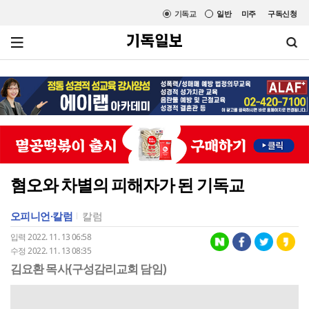
기독교
일반
미주
구독신청
혐오와 차별의 피해자가 된 기독교
오피니언·칼럼
칼럼
입력 2022. 11. 13 06:58
수정 2022. 11. 13 08:35
김요환 목사(구성감리교회 담임)