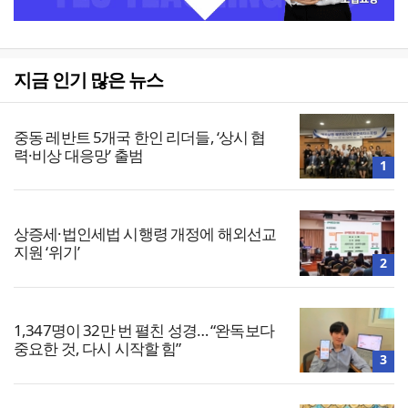
지금 인기 많은 뉴스
중동 레반트 5개국 한인 리더들, ‘상시 협
력·비상 대응망’ 출범
1
상증세·법인세법 시행령 개정에 해외선교
지원 ‘위기’
2
1,347명이 32만 번 펼친 성경… “완독보다
중요한 것, 다시 시작할 힘”
3