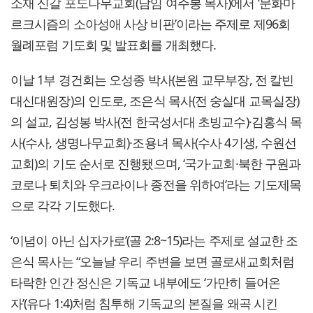
소재 신갈 포도나무교회(담임 여주봉 목사)에서 ‘문화마
르크시즘의 소아성애 사상 비판’이라는 주제로 제96회
월례포럼 기도회 및 발표회를 개최했다.
이날 1부 경건회는 오성종 박사(본원 교무부장, 전 칼빈
대신대원장)의 인도로, 조은식 목사(전 숭실대 교목실장)
의 설교, 김성봉 박사(전 한국성서대 초빙교수)·김홍식 목
사(수사, 생명나무교회)·조용녀 목사(수사 4기생, 수원선
교회)의 기도 순서로 진행됐으며, ‘국가·교회·북한 구원과
코로나 퇴치와 우크라이나 종전을 위하여’라는 기도제목
으로 각각 기도했다.
‘이념이 아닌 십자가로’(골 2:8~15)라는 주제로 설교한 조
은식 목사는 “오늘날 우리 주변을 보면 골로새교회처럼
타락한 인간 정신은 기독교 내부에도 ‘가만히 들어온
자’(유다 1:4)처럼 침투해 기독교의 본질을 왜곡 시킨