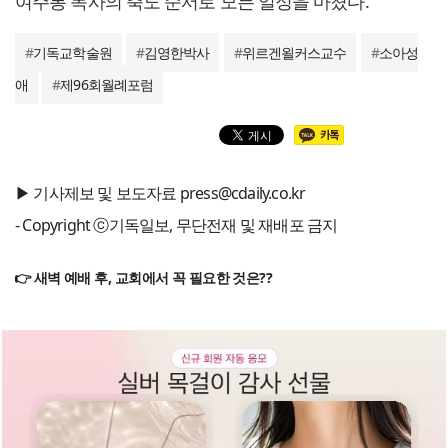
여주봉 목사의 축도 순서로 모든 일정을 마쳤다.
#
기독교학술원
#
김영한박사
#
위르겐욀커스교수
#
소아성
애
#
제96회월례포럼
▶ 기사제보 및 보도자료 press@cdaily.co.kr
- Copyright ⓒ기독일보, 무단전재 및 재배포 금지
👉 새벽 예배 후, 교회에서 꼭 필요한 것은??