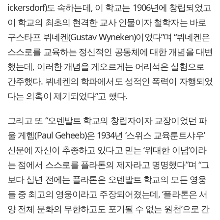
ickersdorf)도 속하는데, 이 학교는 1906년에 창립되었고
이 학교의 최초의 현격한 교사 인물이자 철학자는 바로
구스타프 뷔네켄(Gustav Wyneken)이었다”며 “뷔네켄은
스스로를 교육하는 정신적인 공동체에 대한 개념을 대변
했는데, 이러한 개념을 게오르게는 어리석은 실험으로
간주했다. 뷔네켄의 학파에서도 성적인 폭력이 자행되었
다는 의혹이 제기되었다”고 했다.
그리고 또 “오덴발트 학교의 창립자이자 교장이었던 파
울 게헵(Paul Geheeb)은 1934년 ‘스위스 교육룬트샤우’
신문에 자신이 추종하고 있다고 믿는 ‘위대한 이념’이라
는 점에서 스스로를 플라톤의 제자라고 명명했다”며 “그
보다 십년 전에는 플라톤은 오덴발트 학교의 모든 영웅
들 중 최고의 영웅이라고 주장되어졌는데, ‘플라톤은 서
양 전체 문화의 무한하고도 포기될 수 없는 원천’으로 간