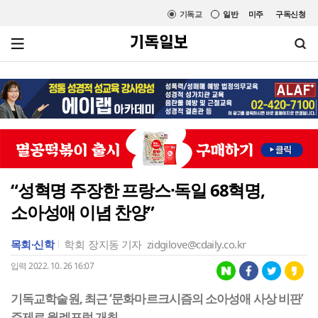
기독교
일반
미주
구독신청
“성혁명 주장한 프랑스·독일 68혁명,
소아성애 이념 찬양”
목회·신학
학회
장지동 기자
zidgilove@cdaily.co.kr
입력 2022. 10. 26 16:07
기독교학술원, 최근 ‘문화마르크시즘의 소아성애 사상 비판’
주제로 월례포럼 개최