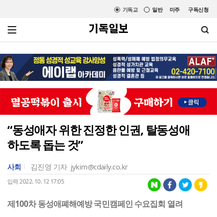
기독교
일반
미주
구독신청
“동성애자 위한 진정한 인권, 탈동성애
하도록 돕는 것”
사회
김진영 기자
jykim@cdaily.co.kr
입력 2022. 10. 12 17:05
제100차 동성애폐해예방 국민캠페인 수요집회 열려