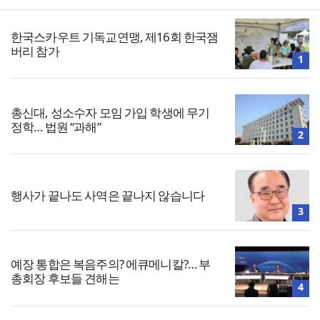
한국스카우트 기독교연맹, 제16회 한국잼
버리 참가
1
총신대, 성소수자 모임 가입 학생에 무기
정학… 법원 “과해”
2
행사가 끝나도 사역은 끝나지 않습니다
3
예장 통합은 복음주의? 에큐메니칼?… 부
총회장 후보들 견해는
4