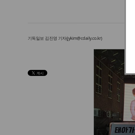
기독일보
김진영 기자
(
jykim@cdaily.co.kr
)