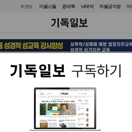
미셸스틸
윤대혁
낙태약
차별금지법
이
트랜딩
사회
입력 2021. 05. 03 14:13