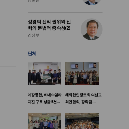
성경의 신적 권위와 신
학의 문법적 종속성(2)
김정부
단체
예장통합, 베네수엘라
해외한인장로회 여선교
지진 구호 성금 5천…
회연합회, 장학금 …