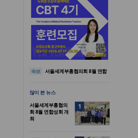
“한국 복음의 시작에는 미국보
다 먼저 일본이 있었습니다”
“기도로 시작한 스틸 美 대사,
한미동맹의 가교 되어주길”
한기연 “전쟁을 부르는 정책을
속보
중단하라”
서울세계부흥협의회 8월 연합
성회 개최
민족복음화운동본부·한국장로
회총연합회, 2027 대성회 위해
“한국 복음의 시작에는 미국보
많이 본 뉴스
협력
다 먼저 일본이 있었습니다”
“기도로 시작한 스틸 美 대사,
한미동맹의 가교 되어주길”
서울세계부흥협의
1
회 8월 연합성회 개
최