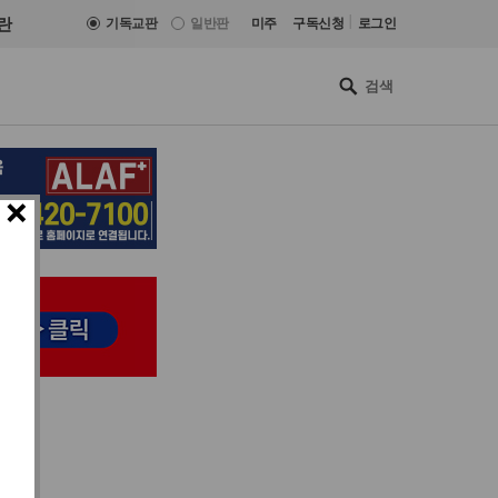
|
란
기독교판
일반판
미주
구독신청
로그인
×