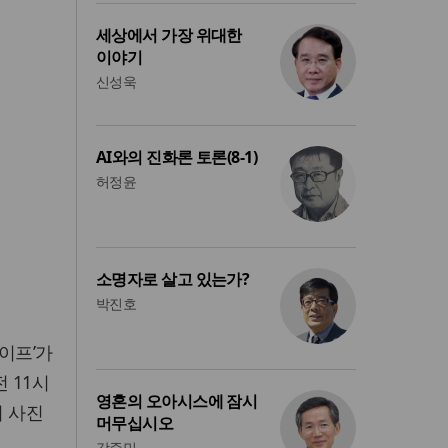
세상에서 가장 위대한
이야기
신성욱
AI와의 진화론 토론(8-1)
허정윤
소명자로 살고 있는가?
박진호
이프’가
 11시
영혼의 오아시스에 잠시
위 사진
머무십시오
강준민