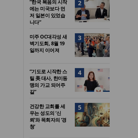
“한국 복음의 시작
2
에는 미국보다 먼
저 일본이 있었습
니다”
미주 OC대각성 새
3
벽기도회, 8월 19
일까지 이어져
“기도로 시작한 스
4
틸 美 대사, 한미동
맹의 가교 되어주
길”
건강한 교회를 세
5
우는 성도의 ‘신
뢰’와 목회자의 ‘경
청’