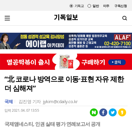
기독교
일반
미주
구독신청
“北 코로나 방역으로 이동·표현 자유 제한
더 심해져”
국제
김진영 기자
jykim@cdaily.co.kr
입력 2021. 04. 07 13:55
국제앰네스티, 인권 실태 평가 연례보고서 공개