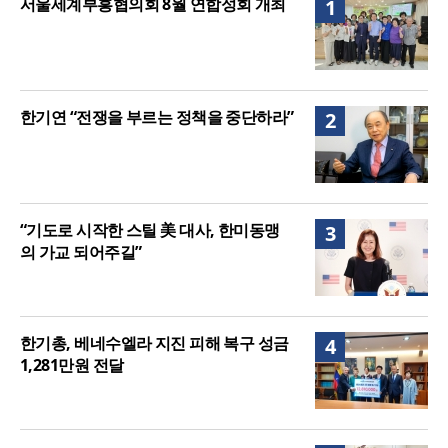
서울세계부흥협의회 8월 연합성회 개최
1
주길”
한기연 “전쟁을 부르는 정책을 중단하라”
2
“기도로 시작한 스틸 美 대사, 한미동맹
3
의 가교 되어주길”
한기총, 베네수엘라 지진 피해 복구 성금
4
1,281만원 전달