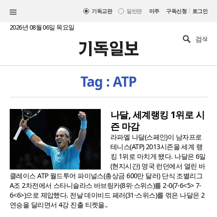
|
기독교판
일반판
미주
구독신청
로그인
2026년 08월 06일 목요일
Tag : ATP
나달, 세계랭킹 1위로 시
즌 마감
라파엘 나달(스페인)이 남자프로
테니스(ATP) 2013시즌을 세계 랭
킹 1위로 마치게 됐다. 나달은 6일
(현지시간) 영국 런던에서 열린 바
클레이스 ATP 월드투어 파이널스(총상금 600만 달러) 단식 조별리그
A조 2차전에서 스타니슬라스 바브링카(8위·스위스)를 2-0(7-6<5> 7-
6<6>)으로 제압했다. 전날 데이비드 페러(31·스위스)를 꺾은 나달은 2
연승을 달리면서 4강 진출 티켓을..