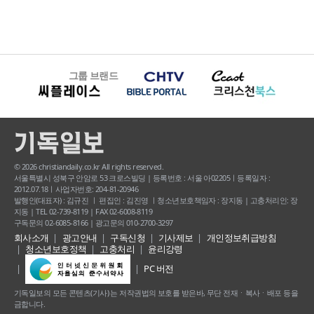
그룹 브랜드
© 2026 christiandaily.co.kr All rights reserved.
서울특별시 성북구 안암로 53 크로스빌딩 | 등록번호 : 서울 아02205ㅣ등록일자 :
2012.07.18ㅣ사업자번호: 204-81-20946
발행인(대표자) : 김규진 ㅣ 편집인 : 김진영 ㅣ청소년보호책임자 : 장지동 | 고충처리인: 장
지동 | TEL 02-739-8119 | FAX 02-6008-8119
구독문의 02-6085-8166 | 광고문의 010-2700-3297
회사소개
광고안내
구독신청
기사제보
개인정보취급방침
청소년보호정책
고충처리
윤리강령
PC 버전
기독일보의 모든 콘텐츠(기사) 는 저작권법의 보호를 받은바, 무단 전재ㆍ복사ㆍ배포 등을
금합니다.