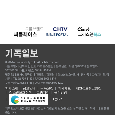
그룹 브랜드
© 2026 christiandaily.co.kr All rights reserved.
서울특별시 성북구 안암로 53 크로스빌딩 | 등록번호 : 서울 아02205ㅣ등록일자 :
2012.07.18ㅣ사업자번호: 204-81-20946
발행인(대표자) : 김규진 ㅣ 편집인 : 김진영 ㅣ청소년보호책임자 : 장지동 | 고충처리인: 장
지동 | TEL 02-739-8119 | FAX 02-6008-8119
구독문의 02-6085-8166 | 광고문의 010-2700-3297
회사소개
광고안내
구독신청
기사제보
개인정보취급방침
청소년보호정책
고충처리
윤리강령
PC 버전
기독일보의 모든 콘텐츠(기사) 는 저작권법의 보호를 받은바, 무단 전재ㆍ복사ㆍ배포 등을
금합니다.