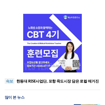
느헤미야 연합기도회, ‘왕의 기도’로 나라·한국교회·다
음세대 위해 합심
세기총 “자유를 지키며 하나 된 희망의 미래를 향하
속보
여”
한동대 RISE사업단, 포항 죽도시장 담은 로컬 매거진
‘포항집’ 발간
한남대·KAIST, 세계적 광자·전자기학 국제학술대회
‘PIERS’ 대전 유치
세계기독교 변화 속 한국 선교신학의 방향은?
많이 본 뉴스
느헤미야 연합기도회, ‘왕의 기도’로 나라·한국교회·다
음세대 위해 합심
세기총 “자유를 지키며 하나 된 희망의 미래를 향하