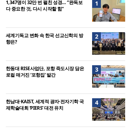
1,347명이 32만 번 펼친 성경… “완독보
1
여”
다 중요한 것, 다시 시작할 힘”
세계기독교 변화 속 한국 선교신학의 방
2
향은?
한동대 RISE사업단, 포항 죽도시장 담은
3
로컬 매거진 ‘포항집’ 발간
한남대·KAIST, 세계적 광자·전자기학 국
4
제학술대회 ‘PIERS’ 대전 유치