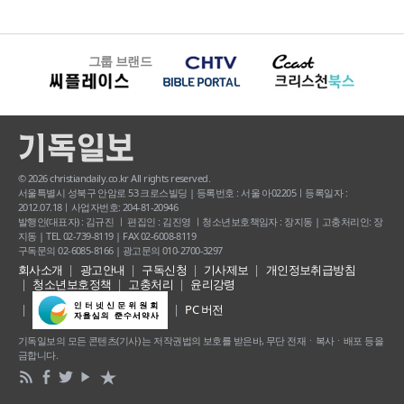
그룹 브랜드
© 2026 christiandaily.co.kr All rights reserved.
서울특별시 성북구 안암로 53 크로스빌딩 | 등록번호 : 서울 아02205ㅣ등록일자 :
2012.07.18ㅣ사업자번호: 204-81-20946
발행인(대표자) : 김규진 ㅣ 편집인 : 김진영 ㅣ청소년보호책임자 : 장지동 | 고충처리인: 장
지동 | TEL 02-739-8119 | FAX 02-6008-8119
구독문의 02-6085-8166 | 광고문의 010-2700-3297
회사소개
광고안내
구독신청
기사제보
개인정보취급방침
청소년보호정책
고충처리
윤리강령
PC 버전
기독일보의 모든 콘텐츠(기사) 는 저작권법의 보호를 받은바, 무단 전재ㆍ복사ㆍ배포 등을
금합니다.