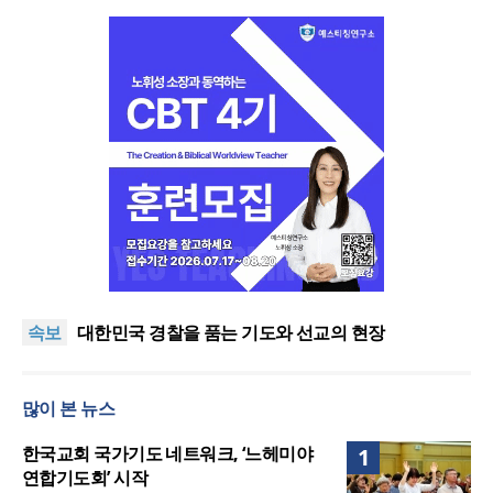
한기연 “전쟁을 부르는 정책을 중단하라”
정신건강 치료 인프라 부족… 정신질환 평생유병률
속보
27.8%, 중증 입원·재활 확충 과제
대한민국 경찰을 품는 기도와 선교의 현장
한국교회 국가기도 네트워크, ‘느헤미야 연합기도회’
시작
“기도로 시작한 스틸 美 대사, 한미동맹의 가교 되어
많이 본 뉴스
주길”
한기연 “전쟁을 부르는 정책을 중단하라”
정신건강 치료 인프라 부족… 정신질환 평생유병률
한국교회 국가기도 네트워크, ‘느헤미야
1
27.8%, 중증 입원·재활 확충 과제
연합기도회’ 시작