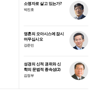
소명자로 살고 있는가?
박진호
영혼의 오아시스에 잠시
머무십시오
강준민
성경의 신적 권위와 신
학의 문법적 종속성(2)
김정부