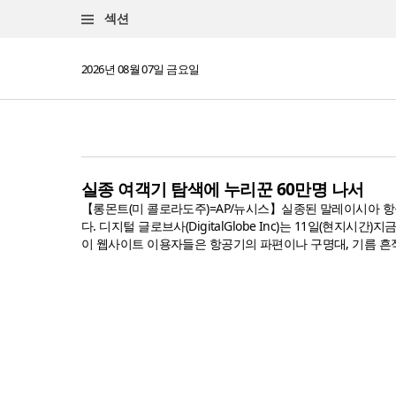
섹션
2026년 08월 07일 금요일
실종 여객기 탐색에 누리꾼 60만명 나서
【롱몬트(미 콜로라도주)=AP/뉴시스】실종된 말레이시아 항공기에
다. 디지털 글로브사(DigitalGlobe Inc)는 11일(현
이 웹사이트 이용자들은 항공기의 파편이나 구명대, 기름 흔적