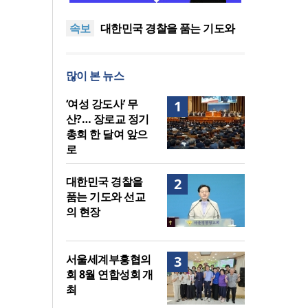
중단하라”
정신건강 치료 인프라 부족…
속보
정신질환 평생유병률 27.8%,
대한민국 경찰을 품는 기도와
중증 입원·재활 확충 과제
선교의 현장
한국교회 국가기도 네트워크,
‘느헤미야 연합기도회’ 시작
“기도로 시작한 스틸 美 대사,
많이 본 뉴스
한미동맹의 가교 되어주길”
한기연 “전쟁을 부르는 정책을
중단하라”
정신건강 치료 인프라 부족…
‘여성 강도사’ 무
1
정신질환 평생유병률 27.8%,
산?… 장로교 정기
중증 입원·재활 확충 과제
총회 한 달여 앞으
로
대한민국 경찰을
2
품는 기도와 선교
의 현장
서울세계부흥협의
3
회 8월 연합성회 개
최