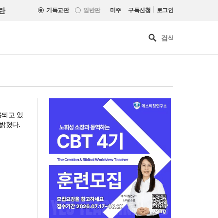
|
란
기독교판
일반판
미주
구독신청
로그인
용되고 있
 밝혔다.
한기연 “전쟁을 부르는 정책을