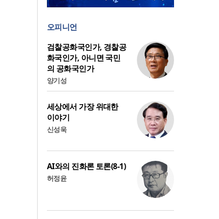
오피니언
검찰공화국인가, 경찰공
화국인가, 아니면 국민
의 공화국인가
양기성
세상에서 가장 위대한
이야기
신성욱
AI와의 진화론 토론(8-1)
허정윤