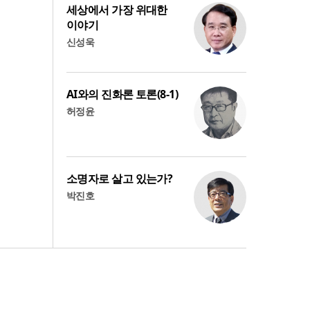
세상에서 가장 위대한
이야기
신성욱
AI와의 진화론 토론(8-1)
허정윤
소명자로 살고 있는가?
박진호