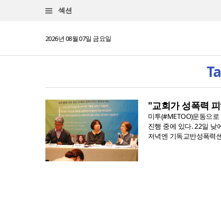
섹션
2026년 08월 07일 금요일
T
"교회가 성폭력 
미투(#METOO)운동으
진행 중에 있다. 22일 
저녁엔 기독교반성폭력센터