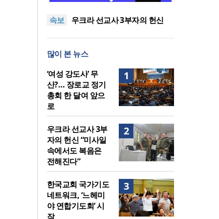
말씀은 같은데 왜 열매는 다를
美 이민구금센터에 억류됐던
속보
까?
한인 목회자 석방돼
우크라 선교사 3부자의 헌신
“미사일 속에서도 복음은 전해
“미래 선교, 분쟁·빈곤 지역 출
진다”
신이 주도”
인도 마하라슈트라주 개종 금
많이 본 뉴스
지법 시행… 기독교계 강력 반
[최원호 목사의 영혼의 양식 63]
발
말씀은 같은데 왜 열매는 다를
美 이민구금센터에 억류됐던
‘여성 강도사’ 무
1
까?
한인 목회자 석방돼
산?… 장로교 정기
총회 한 달여 앞으
로
우크라 선교사 3부
2
자의 헌신 “미사일
속에서도 복음은
전해진다”
한국교회 국가기도
3
네트워크, ‘느헤미
야 연합기도회’ 시
작