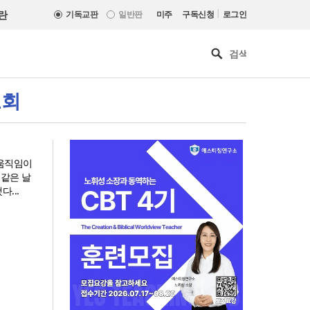
|
란
기독교판
일반판
미주
구독신청
로그인
도회
 움직임이
 같은 날
...
[최원호 목사의 영혼의 양식 63]