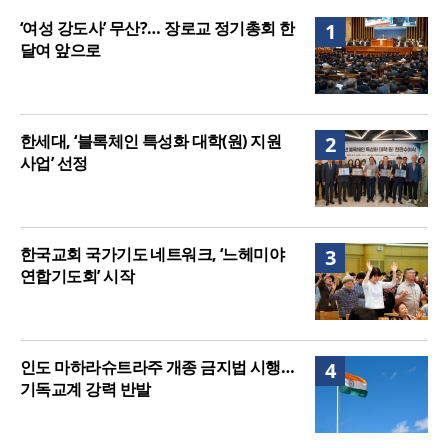
매는 다를까?
美 이민구금센터에 억류됐던 한인 목회자 석방돼
‘여성 강도사’ 무산?… 장로교 정기총회 한
1
달여 앞으로
한세대, ‘블록체인 특성화 대학(원) 지원
2
사업’ 선정
한국교회 국가기도 네트워크, ‘느헤미야
3
연합기도회’ 시작
인도 마하라슈트라주 개종 금지법 시행…
4
기독교계 강력 반발