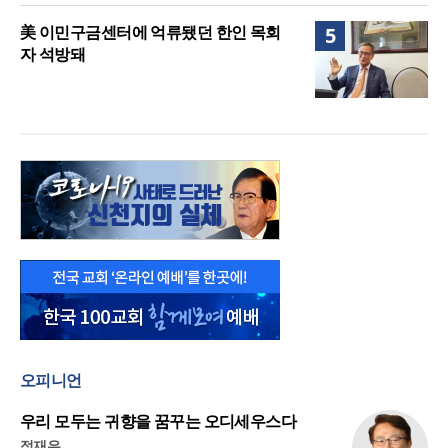
美 이민구금센터에 억류됐던 한인 목회
5
자 석방돼
오피니언
우리 모두는 귀향을 꿈꾸는 오디세우스다
정재우