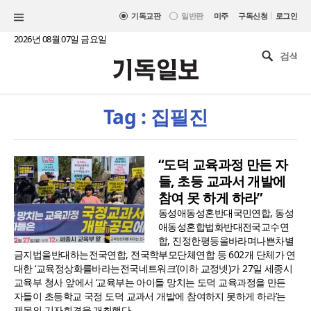
|
기독교판
일반판
미주
구독신청
로그인
2026년 08월 07일 금요일
Tag : 집필진
“도덕 교육과정 만든 자
들, 초등 교과서 개발에
참여 못 하게 하라”
동성애동성혼반대국민연합, 동성
애동성혼합법화반대전국교수연
합, 진정한평등을바라며나쁜차별
금지법을반대하는전국연합, 전국학부모단체연합 등 602개 단체가 연
대한 ‘교육정상화를바라는전국네트워크’(이하 교정넷)가 27일 세종시
교육부 청사 앞에서 ‘교육부는 아이들 망치는 도덕 교육과정을 만든
자들이 초등학교 국정 도덕 교과서 개발에 참여하지 못하게 하라’는
제목의 기자회견을 개최했다...