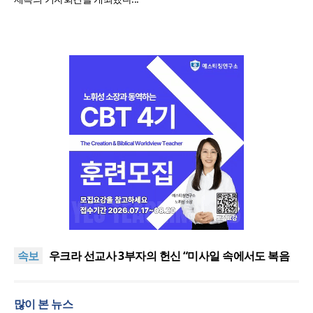
[최원호 목사의 영혼의 양식 63] 말씀은 같은데 왜 열
매는 다를까?
美 이민구금센터에 억류됐던 한인 목회자 석방돼
속보
우크라 선교사 3부자의 헌신 “미사일 속에서도 복음
은 전해진다”
“미래 선교, 분쟁·빈곤 지역 출신이 주도”
인도 마하라슈트라주 개종 금지법 시행… 기독교계
많이 본 뉴스
강력 반발
[최원호 목사의 영혼의 양식 63] 말씀은 같은데 왜 열