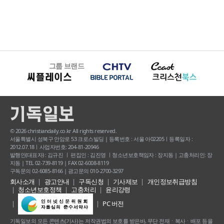
그룹 브랜드
© 2026 christiandaily.co.kr All rights reserved.
서울특별시 성북구 안암로 53 크로스빌딩 | 등록번호 : 서울 아02205ㅣ등록일자 :
2012.07.18ㅣ사업자번호: 204-81-20946
발행인(대표자) : 김규진 ㅣ 편집인 : 김진영 ㅣ청소년보호책임자 : 장지동 | 고충처리인: 장
지동 | TEL 02-739-8119 | FAX 02-6008-8119
구독문의 02-6085-8166 | 광고문의 010-2700-3297
회사소개
광고안내
구독신청
기사제보
개인정보취급방침
청소년보호정책
고충처리
윤리강령
PC 버전
기독일보의 모든 콘텐츠(기사) 는 저작권법의 보호를 받은바, 무단 전재ㆍ복사ㆍ배포 등을