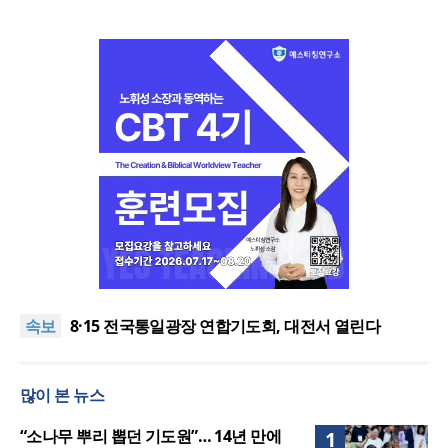
한동대 RISE사업단, 포항 죽도시장 담은 로컬 매거진
‘포항집’ 발간
“광복절 맞아 자유 지키고 다음세대 위해 기도하자”
속보
8·15 전국통일광장 연합기도회, 대전서 열린다
공실(空室) 공화국
세기총 “자유를 지키며 하나 된 희망의 미래를 향하
많이 본 뉴스
여”
한동대 RISE사업단, 포항 죽도시장 담은 로컬 매거진
‘포항집’ 발간
“광복절 맞아 자유 지키고 다음세대 위해 기도하자”
“소나무 뿌리 뽑던 기도원”… 14년 만에
1