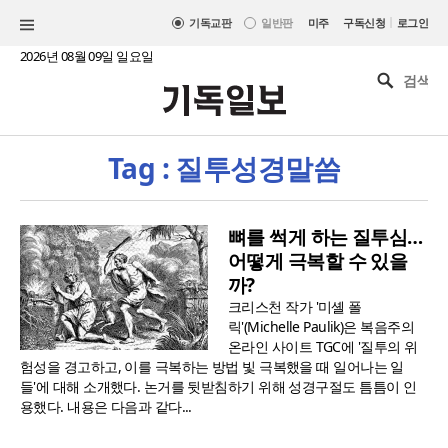
|
기독교판
일반판
미주
구독신청
로그인
2026년 08월 09일 일요일
Tag : 질투성경말씀
뼈를 썩게 하는 질투심…
어떻게 극복할 수 있을
까?
크리스천 작가 '미셸 폴
릭'(Michelle Paulik)은 복음주의
온라인 사이트 TGC에 '질투의 위
험성을 경고하고, 이를 극복하는 방법 빛 극복했을 때 일어나는 일
들'에 대해 소개했다. 논거를 뒷받침하기 위해 성경구절도 틈틈이 인
용했다. 내용은 다음과 같다...