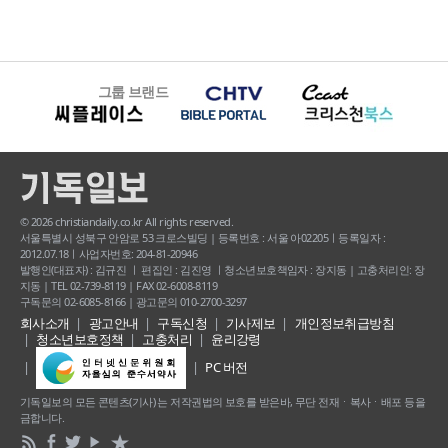
그룹 브랜드
© 2026 christiandaily.co.kr All rights reserved.
서울특별시 성북구 안암로 53 크로스빌딩 | 등록번호 : 서울 아02205ㅣ등록일자 :
2012.07.18ㅣ사업자번호: 204-81-20946
발행인(대표자) : 김규진 ㅣ 편집인 : 김진영 ㅣ청소년보호책임자 : 장지동 | 고충처리인: 장
지동 | TEL 02-739-8119 | FAX 02-6008-8119
구독문의 02-6085-8166 | 광고문의 010-2700-3297
회사소개
광고안내
구독신청
기사제보
개인정보취급방침
청소년보호정책
고충처리
윤리강령
PC 버전
기독일보의 모든 콘텐츠(기사) 는 저작권법의 보호를 받은바, 무단 전재ㆍ복사ㆍ배포 등을
금합니다.