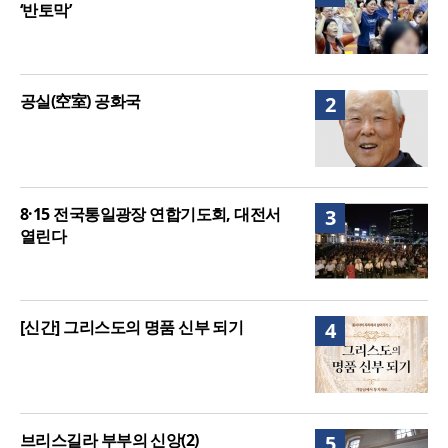
‘반토막’
공실(空室) 공화국
2
8·15 전국통일광장 연합기도회, 대전서
3
열린다
[신간] 그리스도의 명품 신부 되기
4
브리스길라 부부의 신앙(2)
5