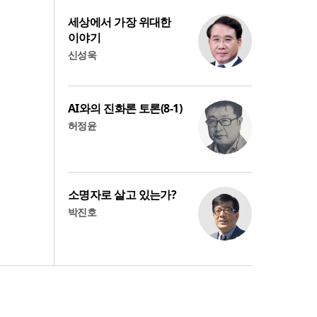
세상에서 가장 위대한
이야기
신성욱
AI와의 진화론 토론(8-1)
허정윤
소명자로 살고 있는가?
박진호