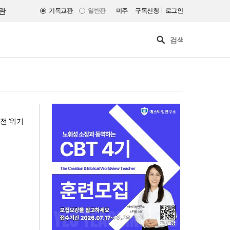
|
란
기독교판
일반판
미주
구독신청
로그인
전 ‘위기
세계로교회 손현보 목사, 백악