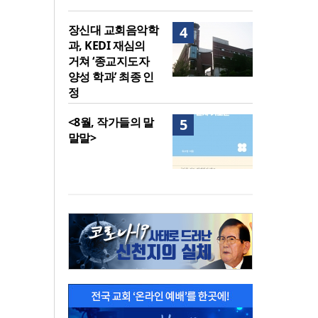
장신대 교회음악학
4
과, KEDI 재심의
거쳐 ‘종교지도자
양성 학과’ 최종 인
정
<8월, 작가들의 말
5
말말>