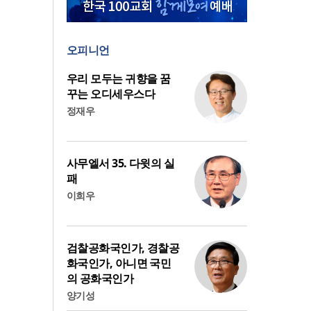
오피니언
우리 모두는 귀향을 꿈
꾸는 오디세우스다
정재우
사무엘서 35. 다윗의 실
패
이희우
검찰공화국인가, 경찰공
화국인가, 아니면 국민
의 공화국인가
양기성