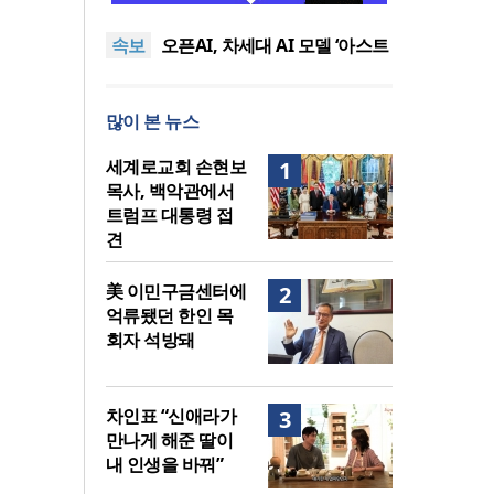
관에서 트럼프 대통령 접견
2026년 상반기 탈북민 입국 63
속보
명… 전년 동기 대비 34.4% 감
오픈AI, 차세대 AI 모델 ‘아스트
소
라’ 일부 활동 중단… “중대한 사
김병기 의원직 제명 요구 국민
이버 공격 역량 배제 못해”
동의청원… 13개 비위 의혹 경
오세훈, 용산공원 아파트 건설
많이 본 뉴스
찰 수사 11개월째
관측에 재차 반대… “미래세대
세계로교회 손현보 목사, 백악
위한 국가적 자산”
관에서 트럼프 대통령 접견
2026년 상반기 탈북민 입국 63
세계로교회 손현보
1
명… 전년 동기 대비 34.4% 감
목사, 백악관에서
소
트럼프 대통령 접
견
美 이민구금센터에
2
억류됐던 한인 목
회자 석방돼
차인표 “신애라가
3
만나게 해준 딸이
내 인생을 바꿔”