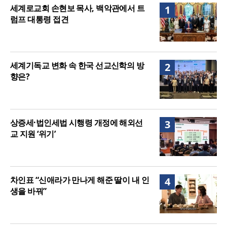
음세대 위해 합심
세기총 “자유를 지키며 하나 된 희망의 미래를 향하
세계로교회 손현보 목사, 백악관에서 트
1
여”
럼프 대통령 접견
세계기독교 변화 속 한국 선교신학의 방
2
향은?
상증세·법인세법 시행령 개정에 해외선
3
교 지원 ‘위기’
차인표 “신애라가 만나게 해준 딸이 내 인
4
생을 바꿔”