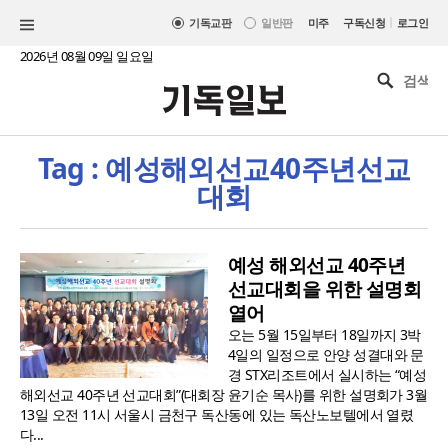
|
기독교판
일반판
미주
구독신청
로그인
2026년 08월 09일 일요일
Tag : 예성해외선교40주년선교
대회
예성 해외선교 40주년
선교대회을 위한 설명회
열어
오는 5월 15일부터 18일까지 3박
4일의 일정으로 안양 성결대와 문
경 STX리조트에서 실시하는 “예성
해외선교 40주년 선교대회”(대회장 윤기순 목사)를 위한 설명회가 3월
13일 오전 11시 서울시 금천구 독산동에 있는 독산노보텔에서 열렸
다...