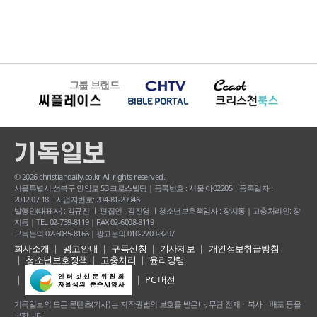
그룹 브랜드
© 2026 christiandaily.co.kr All rights reserved.
서울특별시 성북구 안암로 53 크로스빌딩 | 등록번호 : 서울 아02205ㅣ등록일자 :
2012.07.18ㅣ사업자번호: 204-81-20946
발행인(대표자) : 김규진 ㅣ 편집인 : 김진영 ㅣ청소년보호책임자 : 장지동 | 고충처리인: 장
지동 | TEL 02-739-8119 | FAX 02-6008-8119
구독문의 02-6085-8166 | 광고문의 010-2700-3297
회사소개
광고안내
구독신청
기사제보
개인정보취급방침
청소년보호정책
고충처리
윤리강령
PC 버전
기독일보의 모든 콘텐츠(기사) 는 저작권법의 보호를 받은바, 무단 전재ㆍ복사ㆍ배포 등을
금합니다.