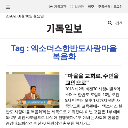
|
기독교판
일반판
미주
구독신청
로그인
2026년 08월 10일 월요일
Tag : 엑소더스한반도사랑마을
복음화
"마을을 교회로, 주민을
교인으로"
2018 제2회 비전70 사랑마을&엑
소더스 한반도 포럼이 10일 오전
9시 반부터 오후 1시까지 평촌 새
중앙교회 교육관에서 ‘엑소더스 한
반도 사랑마을 복음화’라는 제목으로 개최됐다. 이번 포럼은 1부 예배
와 2부 비전70포럼으로 나뉘어 진행됐다. 1부 예배는 사회에 한장총
증경대표회장겸 비전70 위원장인 황수원 목사가,..