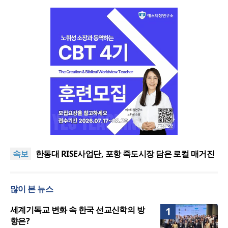
느헤미야 연합기도회, ‘왕의 기도’로 나라·한국교회·다
음세대 위해 합심
세기총 “자유를 지키며 하나 된 희망의 미래를 향하
속보
여”
한동대 RISE사업단, 포항 죽도시장 담은 로컬 매거진
‘포항집’ 발간
한남대·KAIST, 세계적 광자·전자기학 국제학술대회
‘PIERS’ 대전 유치
세계기독교 변화 속 한국 선교신학의 방향은?
많이 본 뉴스
느헤미야 연합기도회, ‘왕의 기도’로 나라·한국교회·다
음세대 위해 합심
세기총 “자유를 지키며 하나 된 희망의 미래를 향하
세계기독교 변화 속 한국 선교신학의 방
1
여”
향은?