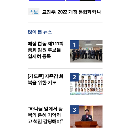
ACSI 국제 기독교사 자격 과정
“하나님 앞에서 광복의 은혜 기
속보
신설
억하고 책임 감당해야”
교진추, 2022 개정 통합과학 내
‘후성유전 해석 가능성’ 관련 청
[기도문] 자존감 회복을 위한 기
원
도
김종진 몽골 선교사, 한인세계
많이 본 뉴스
선교사회(KWMF) 신임 대표회
횃불트리니티신학대학원대,
장 취임
ACSI 국제 기독교사 자격 과정
“하나님 앞에서 광복의 은혜 기
예장 합동 제111회
1
신설
억하고 책임 감당해야”
총회 임원 후보들
일제히 등록
[기도문] 자존감 회
2
복을 위한 기도
“하나님 앞에서 광
3
복의 은혜 기억하
고 책임 감당해야”