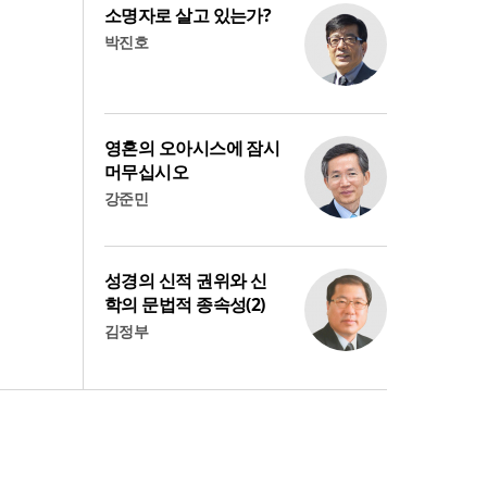
소명자로 살고 있는가?
박진호
영혼의 오아시스에 잠시
머무십시오
강준민
성경의 신적 권위와 신
학의 문법적 종속성(2)
김정부