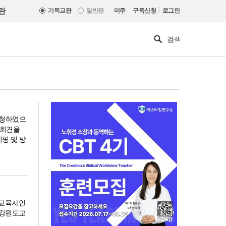
|
란
기독교판
일반판
미주
구독신청
로그인
요청하였으
자회견을
리핑 및 방
독교육자인
"강원도교
횃불트리니티신학대학원대,