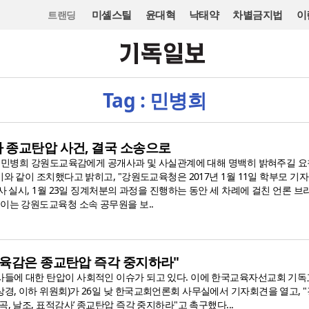
미셸스틸
윤대혁
낙태약
차별금지법
이
트랜딩
Tag : 민병희
 종교탄압 사건, 결국 소송으로
6일 민병희 강원도교육감에게 공개사과 및 사실관계에 대해 명백히 밝혀주길 
이와 같이 조치했다고 밝히고, "강원도교육청은 2017년 1월 11일 학부모 기
감사 실시, 1월 23일 징계처분의 과정을 진행하는 동안 세 차례에 걸친 언론 브
 이는 강원도교육청 소속 공무원을 보..
교육감은 종교탄압 즉각 중지하라"
들에 대한 탄압이 사회적인 이슈가 되고 있다. 이에 한국교육자선교회 기
경, 이하 위원회)가 26일 낮 한국교회언론회 사무실에서 기자회견을 열고, 
곡, 날조, 표적감사’ 종교탄압 즉각 중지하라"고 촉구했다...