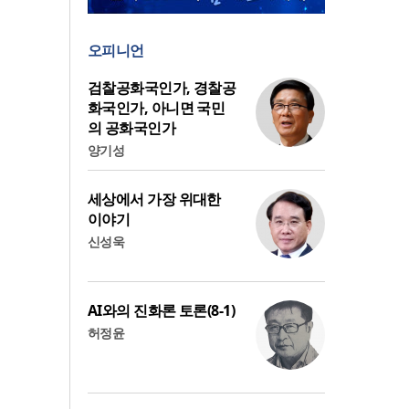
오피니언
검찰공화국인가, 경찰공
화국인가, 아니면 국민
의 공화국인가
양기성
세상에서 가장 위대한
이야기
신성욱
AI와의 진화론 토론(8-1)
허정윤