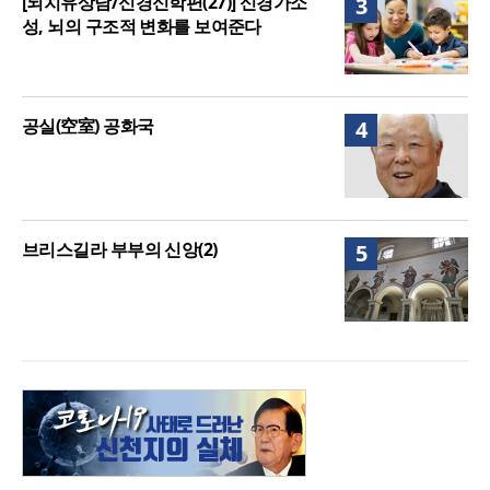
[뇌치유상담/신경신학편(27)] 신경가소
3
성, 뇌의 구조적 변화를 보여준다
공실(空室) 공화국
4
브리스길라 부부의 신앙(2)
5