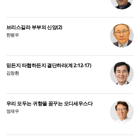
브리스길라 부부의 신앙(2)
한평우
믿든지 타협하든지 결단하라(계 2:12-17)
김창환
우리 모두는 귀향을 꿈꾸는 오디세우스다
정재우