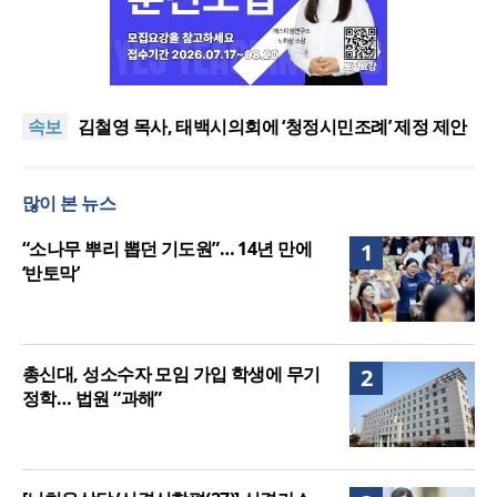
원수를 향한 예수님의 기도: 값싼 용서를 넘어선 진정
한 치유와 자유의 길
성누가회 힐링핸즈, 제10차 몽골 의료선교 진행
속보
김철영 목사, 태백시의회에 ‘청정시민조례’ 제정 제안
“예수님은 당신을 사랑합니다” 스티커 붙였다고 자동
차 보험 중단?
JMS 정명석, 무고 관련 교수에 500만원 지급 불응
많이 본 뉴스
원수를 향한 예수님의 기도: 값싼 용서를 넘어선 진정
한 치유와 자유의 길
성누가회 힐링핸즈, 제10차 몽골 의료선교 진행
“소나무 뿌리 뽑던 기도원”… 14년 만에
1
‘반토막’
총신대, 성소수자 모임 가입 학생에 무기
2
정학… 법원 “과해”