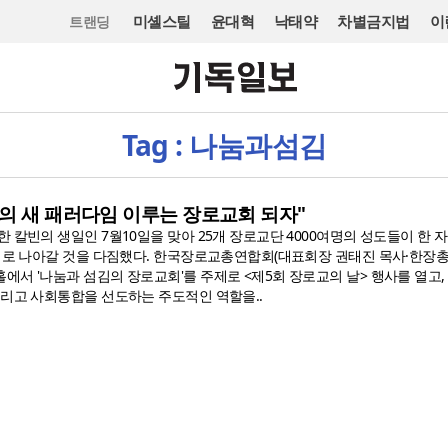
미셸스틸
윤대혁
낙태약
차별금지법
이
트랜딩
Tag : 나눔과섬김
의 새 패러다임 이루는 장로교회 되자"
 칼빈의 생일인 7월10일을 맞아 25개 장로교단 4000여명의 성도들이 한 
교회로 나아갈 것을 다짐했다. 한국장로교총연합회(대표회장 권태진 목사·한장총
에서 '나눔과 섬김의 장로교회'를 주제로 <제5회 장로교의 날> 행사를 열고,
그리고 사회통합을 선도하는 주도적인 역할을..