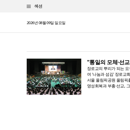
섹션
2026년 08월 09일 일요일
"통일의 모체·선교
장로교의 뿌리가 되는 요한
여 '나눔과 섬김' 장로
서울 올림픽공원 올림픽홀
영성회복과 부흥·선교, 