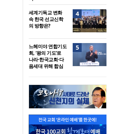
세계기독교 변화
4
속 한국 선교신학
의 방향은?
느헤미야 연합기도
5
회, ‘왕의 기도’로
나라·한국교회·다
음세대 위해 합심