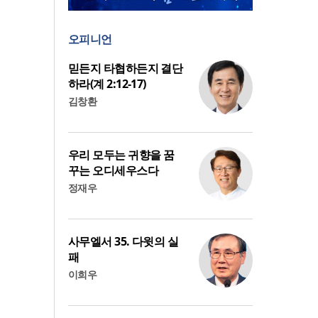
오피니언
믿든지 타협하든지 결단
하라(계 2:12-17)
김창환
우리 모두는 귀향을 꿈
꾸는 오디세우스다
정재우
사무엘서 35. 다윗의 실
패
이희우