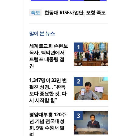
도’로 나라·한국교회·다음세대
세기총 “자유를 지키며 하나 된
속보
위해 합심
희망의 미래를 향하여”
한동대 RISE사업단, 포항 죽도
시장 담은 로컬 매거진 ‘포항집’
한남대·KAIST, 세계적 광자·전
발간
자기학 국제학술대회 ‘PIERS’
세계기독교 변화 속 한국 선교
많이 본 뉴스
대전 유치
신학의 방향은?
느헤미야 연합기도회, ‘왕의 기
도’로 나라·한국교회·다음세대
세기총 “자유를 지키며 하나 된
세계로교회 손현보
1
위해 합심
희망의 미래를 향하여”
목사, 백악관에서
트럼프 대통령 접
견
1,347명이 32만 번
2
펼친 성경… “완독
보다 중요한 것, 다
시 시작할 힘”
평양대부흥 120주
3
년 기념 전국대성
회, 9일 수원서 열
려