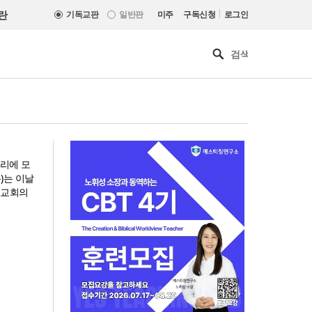
|
란
기독교판
일반판
미주
구독신청
로그인
자리에 모
)는 이날
 교회의
느헤미야 연합기도회, ‘왕의 기