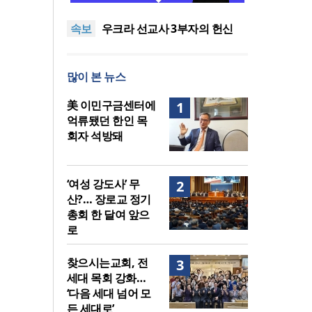
말씀은 같은데 왜 열매는 다를
美 이민구금센터에 억류됐던
속보
까?
한인 목회자 석방돼
우크라 선교사 3부자의 헌신
“미사일 속에서도 복음은 전해
“미래 선교, 분쟁·빈곤 지역 출
진다”
신이 주도”
인도 마하라슈트라주 개종 금
많이 본 뉴스
지법 시행… 기독교계 강력 반
[최원호 목사의 영혼의 양식 63]
발
말씀은 같은데 왜 열매는 다를
美 이민구금센터에 억류됐던
美 이민구금센터에
1
까?
한인 목회자 석방돼
억류됐던 한인 목
회자 석방돼
‘여성 강도사’ 무
2
산?… 장로교 정기
총회 한 달여 앞으
로
찾으시는교회, 전
3
세대 목회 강화…
‘다음 세대 넘어 모
든 세대로’