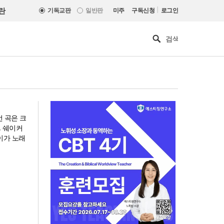
|
란
기독교판
일반판
미주
구독신청
로그인
번 곡은 크
, 쉐이커
이가 노래
[최원호 목사의 영혼의 양식 63]