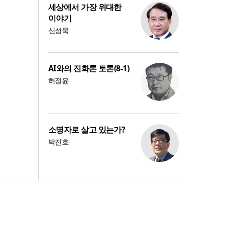
세상에서 가장 위대한
이야기
신성욱
AI와의 진화론 토론(8-1)
허정윤
소명자로 살고 있는가?
박진호