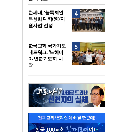
한세대, ‘블록체인
4
특성화 대학(원) 지
원사업’ 선정
한국교회 국가기도
5
네트워크, ‘느헤미
야 연합기도회’ 시
작