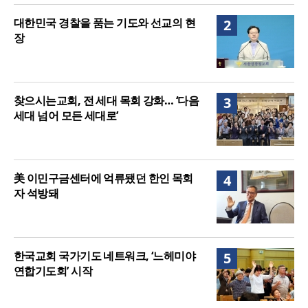
대한민국 경찰을 품는 기도와 선교의 현
2
장
찾으시는교회, 전 세대 목회 강화… ‘다음
3
세대 넘어 모든 세대로’
美 이민구금센터에 억류됐던 한인 목회
4
자 석방돼
한국교회 국가기도 네트워크, ‘느헤미야
5
연합기도회’ 시작