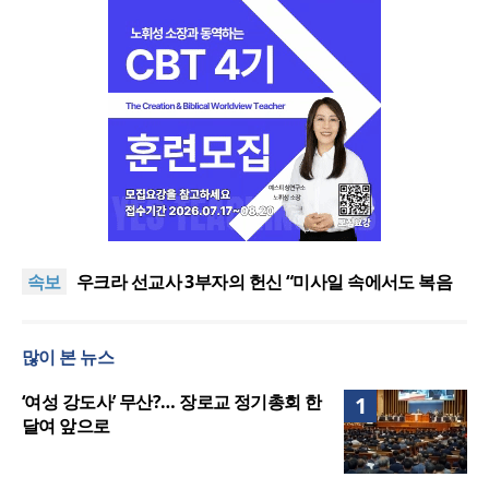
[최원호 목사의 영혼의 양식 63] 말씀은 같은데 왜 열
매는 다를까?
美 이민구금센터에 억류됐던 한인 목회자 석방돼
속보
우크라 선교사 3부자의 헌신 “미사일 속에서도 복음
은 전해진다”
“미래 선교, 분쟁·빈곤 지역 출신이 주도”
인도 마하라슈트라주 개종 금지법 시행… 기독교계
많이 본 뉴스
강력 반발
[최원호 목사의 영혼의 양식 63] 말씀은 같은데 왜 열
매는 다를까?
美 이민구금센터에 억류됐던 한인 목회자 석방돼
‘여성 강도사’ 무산?… 장로교 정기총회 한
1
달여 앞으로