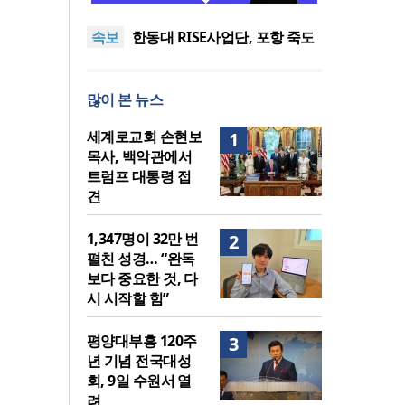
도’로 나라·한국교회·다음세대
세기총 “자유를 지키며 하나 된
속보
위해 합심
희망의 미래를 향하여”
한동대 RISE사업단, 포항 죽도
시장 담은 로컬 매거진 ‘포항집’
한남대·KAIST, 세계적 광자·전
발간
자기학 국제학술대회 ‘PIERS’
세계기독교 변화 속 한국 선교
많이 본 뉴스
대전 유치
신학의 방향은?
느헤미야 연합기도회, ‘왕의 기
도’로 나라·한국교회·다음세대
세기총 “자유를 지키며 하나 된
세계로교회 손현보
1
위해 합심
희망의 미래를 향하여”
목사, 백악관에서
트럼프 대통령 접
견
1,347명이 32만 번
2
펼친 성경… “완독
보다 중요한 것, 다
시 시작할 힘”
평양대부흥 120주
3
년 기념 전국대성
회, 9일 수원서 열
려