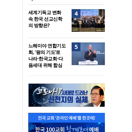
세계기독교 변화
4
속 한국 선교신학
의 방향은?
느헤미야 연합기도
5
회, ‘왕의 기도’로
나라·한국교회·다
음세대 위해 합심