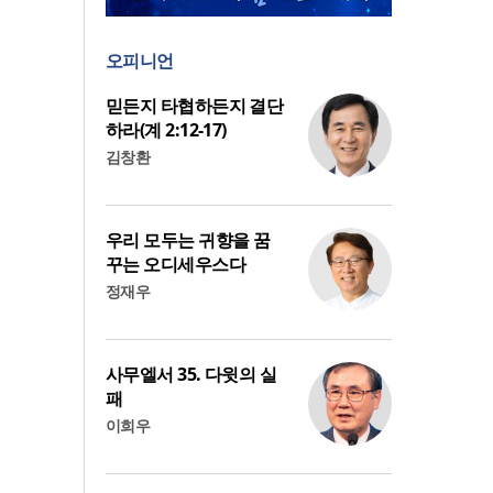
오피니언
믿든지 타협하든지 결단
하라(계 2:12-17)
김창환
우리 모두는 귀향을 꿈
꾸는 오디세우스다
정재우
사무엘서 35. 다윗의 실
패
이희우