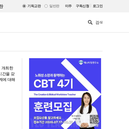
|
란
기독교판
일반판
미주
구독신청
로그인
서 개최한
시간을 갖
세계에 대해
느헤미야 연합기도회, ‘왕의 기