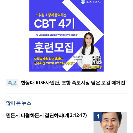
느헤미야 연합기도회, ‘왕의 기도’로 나라·한국교회·다
음세대 위해 합심
세기총 “자유를 지키며 하나 된 희망의 미래를 향하
속보
여”
한동대 RISE사업단, 포항 죽도시장 담은 로컬 매거진
‘포항집’ 발간
한남대·KAIST, 세계적 광자·전자기학 국제학술대회
‘PIERS’ 대전 유치
세계기독교 변화 속 한국 선교신학의 방향은?
많이 본 뉴스
느헤미야 연합기도회, ‘왕의 기도’로 나라·한국교회·다
음세대 위해 합심
세기총 “자유를 지키며 하나 된 희망의 미래를 향하
믿든지 타협하든지 결단하라(계 2:12-17)
1
여”