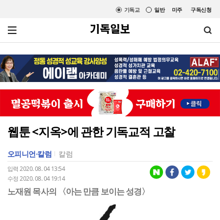
기독교
일반
미주
구독신청
웹툰 <지옥>에 관한 기독교적 고찰
오피니언·칼럼
칼럼
입력 2020. 08. 04 13:54
수정 2020. 08. 04 19:14
노재원 목사의 〈아는 만큼 보이는 성경〉