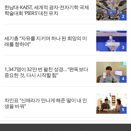
한남대·KAIST, 세계적 광자·전자기학 국제
학술대회 ‘PIERS’ 대전 유치
2
세기총 “자유를 지키며 하나 된 희망의 미
래를 향하여”
3
1,347명이 32만 번 펼친 성경… “완독보다
중요한 것, 다시 시작할 힘”
4
차인표 “신애라가 만나게 해준 딸이 내 인
생을 바꿔”
5