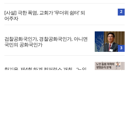
2
[사설] 극한 폭염, 교회가 ‘무더위 쉼터’ 되
어주자
검찰공화국인가, 경찰공화국인가, 아니면
국민의 공화국인가
3
한기윤, 제4회 하계 컨퍼런스 개최… ‘노인
돌봄목회와 생명윤리’ 다룬다
4
전체보기
합신대 안상혁 총장, 지샘병원 직원예배서
‘그리스도의 기쁨’ 설교
교회일반
5
교회
교회언론