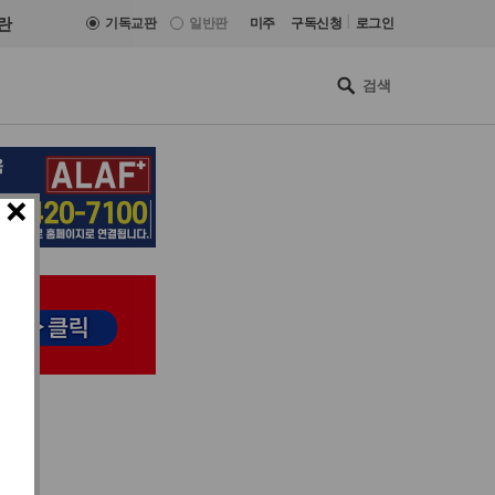
|
란
기독교판
일반판
미주
구독신청
로그인
×