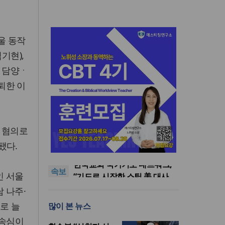
울 동작
기현),
, 담양ㆍ
퇴한 이
한기연 “전쟁을 부르는 정책을
 혐의로
중단하라”
정신건강 치료 인프라 부족…
됐다.
정신질환 평생유병률 27.8%,
대한민국 경찰을 품는 기도와
중증 입원·재활 확충 과제
선교의 현장
한국교회 국가기도 네트워크,
속보
‘느헤미야 연합기도회’ 시작
“기도로 시작한 스틸 美 대사,
인 서울
한미동맹의 가교 되어주길”
한기연 “전쟁을 부르는 정책을
 나주·
중단하라”
정신건강 치료 인프라 부족…
으로 늘
많이 본 뉴스
정신질환 평생유병률 27.8%,
중증 입원·재활 확충 과제
환송심이