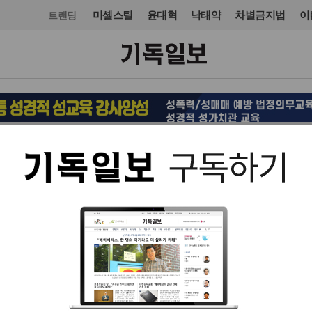
미셸스틸
윤대혁
낙태약
차별금지법
이
트랜딩
청와대
청와대
입력 2014. 06. 05 16:55