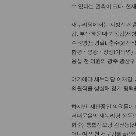
수 있다는 관측이 크다. 현
새누리당에서는 지방선거 출
갑, 부산 해운대·기장갑(서병수
수원병(남경필), 충주(윤진
함평ㆍ영광ㆍ장성(이낙연),
용섭 전 의원의 광주 광산구
여기에다 새누리당 이재영,
의원직을 상실해 경기 평택
하지만, 재판중인 의원들이 
서대문을의 새누리당 정두언 
화순), 통합진보당 김선동(전
어나며 인천 서구강화을(안덕