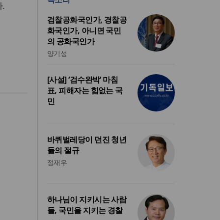
.
검찰공화국인가, 경찰공
화국인가, 아니면 국민
의 공화국인가
양기성
[사설] ‘검수완박’ 마침
표, 피해자는 힘없는 국
민
바퀴벌레당이 던진 청년
들의 절규
정재우
하나님이 지키시는 사람
들, 국민을 지키는 경찰