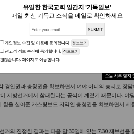
거의 참 의미는 7.30 재보선
유일한 한국교회 일간지 '기독일보'
매일 최신 기독교 소식을 메일로 확인하세요
향;지방선거 위해 의원직 사퇴한 이들 다수..새누리 과
영의 동반자적 역할을 강조할 것으로 예상..동반자적 국
개인정보 수집 및 이용
에 동의합니다.
의 마지막 승부처 될 것
광고성 정보 수신
에 동의합니다.
괜찮습니다. 페이지로 이동합니다.
글자크기
오늘 하루 열지 
각각 경인권과 충청권을 확보하면서 여야 어디의 승리로 장담
당이 지방선거에서 참패한다는 공식이 깨졌기 때문이다. 야
 힘을 실어준 캐스팅보드 지역인 충청권을 확보하면서 세
선거의 진정한 결과는 다음 달 30일에 있는 7.30 재보선을 