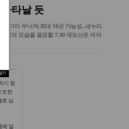
에 나타날 듯
반 이미 무너져;최대 18곳 가능성..새누리
회의 모습을 결정할 7.30 재보선은 여야
않기
하기 힘
당 또한
월호 심
통해 알