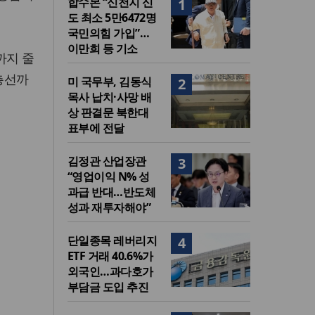
합수본 “신천지 신
1
도 최소 5만6472명
국민의힘 가입”…
이만희 등 기소
까지 줄
총선까
미 국무부, 김동식
2
목사 납치·사망 배
상 판결문 북한대
표부에 전달
김정관 산업장관
3
“영업이익 N% 성
과급 반대…반도체
성과 재투자해야”
단일종목 레버리지
4
ETF 거래 40.6%가
외국인…과다호가
부담금 도입 추진