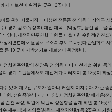
재까지 재보선이 확정된 곳은 12곳이다.
마를 위해 서울시장에 나섰던 정몽준 전 의원의 지역구 서
), 경기 김포(유정복), 대전 대덕구(박성효), 울산 남구을(김
식)가 있다. 새정치민주연합 의원들이 출마한 수원정(김진표)
 새정치연합에서 탈당해 무소속 후보로 나섰다 단일화로 사
을 등 10 곳이 지방선거로 재보선이 확정됐다.
 새정치민주연합의 신장용 전 의원이 이미 선거법 위반 등의
을과 경기 수원을에서도 재선거가 치러지며 총 12곳이 확정
다수 있어 재보선 규모가 얼마나 커질지 미지수다. 재판 중
의원, 성완종(충남 서산·태안), 새정치민주연합 배기운(전남
남 순천·곡성) 의원이 의원직 상실형을 받게 되면 총 16곳
수·새누리)과 계양을(최원식·새정치연합) 등 2곳은 파기