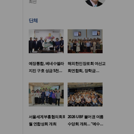
최선
단체
예장통합, 베네수엘라
해외한인장로회 여선교
지진 구호 성금 5천…
회연합회, 장학금 …
서울세계부흥협의회 8
2026 UBF 불어권 여름
월 연합성회 개최
수양회 개최… “예수…