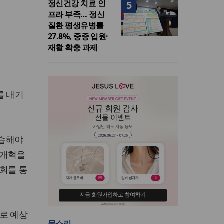
정신건강 치료 인
5
프라 부족… 정신
질환 평생유병률
27.8%, 중증 입원·
재활 확충 과제
를 내기
수습해야
 개혁을
회를 통
로 예상
목소리