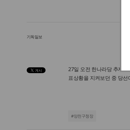
기독일보
27일 오전 한나라당 추재
표상황을 지켜보던 중 당선
#
양천구청장