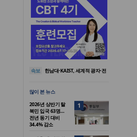
느헤미야 연합기도회, ‘왕의 기
도’로 나라·한국교회·다음세대
세기총 “자유를 지키며 하나 된
위해 합심
희망의 미래를 향하여”
한동대 RISE사업단, 포항 죽도
속보
시장 담은 로컬 매거진 ‘포항집’
한남대·KAIST, 세계적 광자·전
발간
자기학 국제학술대회 ‘PIERS’
세계기독교 변화 속 한국 선교
대전 유치
신학의 방향은?
느헤미야 연합기도회, ‘왕의 기
많이 본 뉴스
도’로 나라·한국교회·다음세대
세기총 “자유를 지키며 하나 된
위해 합심
희망의 미래를 향하여”
2026년 상반기 탈
1
북민 입국 63명…
전년 동기 대비
34.4% 감소