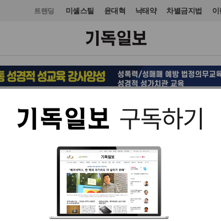
미셸스틸
윤대혁
낙태약
차별금지법
이
트랜딩
입력 2011. 10. 27 07:22