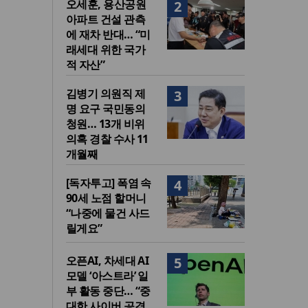
오세훈, 용산공원
2
아파트 건설 관측
에 재차 반대… “미
래세대 위한 국가
적 자산”
김병기 의원직 제
3
명 요구 국민동의
청원… 13개 비위
의혹 경찰 수사 11
개월째
[독자투고] 폭염 속
4
90세 노점 할머니
“나중에 물건 사드
릴게요”
오픈AI, 차세대 AI
5
모델 ‘아스트라’ 일
부 활동 중단… “중
대한 사이버 공격