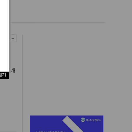
엽
에서 개
않기