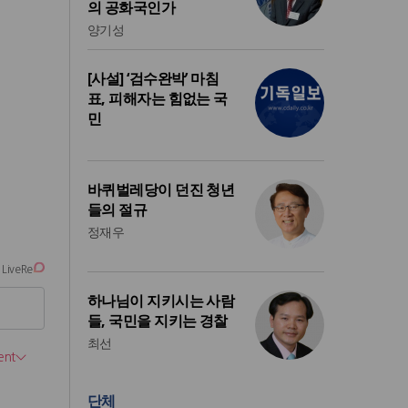
의 공화국인가
양기성
[사설] ‘검수완박’ 마침
표, 피해자는 힘없는 국
민
바퀴벌레당이 던진 청년
들의 절규
정재우
하나님이 지키시는 사람
들, 국민을 지키는 경찰
최선
단체