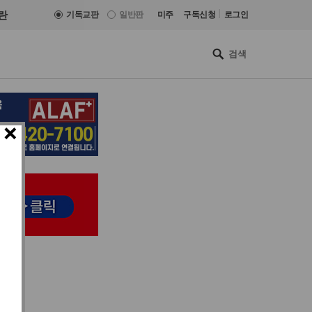
|
란
기독교판
일반판
미주
구독신청
로그인
×