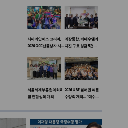
사마리안퍼스 코리아,
예장통합, 베네수엘라
2026 OCC선물상자 사…
지진 구호 성금 5천…
서울세계부흥협의회 8
2026 UBF 불어권 여름
월 연합성회 개최
수양회 개최… “예수…