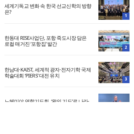
세계기독교 변화 속 한국 선교신학의 방향
은?
1
한동대 RISE사업단, 포항 죽도시장 담은
로컬 매거진 ‘포항집’ 발간
2
한남대·KAIST, 세계적 광자·전자기학 국제
학술대회 ‘PIERS’ 대전 유치
3
느헤미야 연합기도회, ‘왕의 기도’로 나라·
한국교회·다음세대 위해 합심
4
전체보기
1,347명이 32만 번 펼친 성경… “완독보다