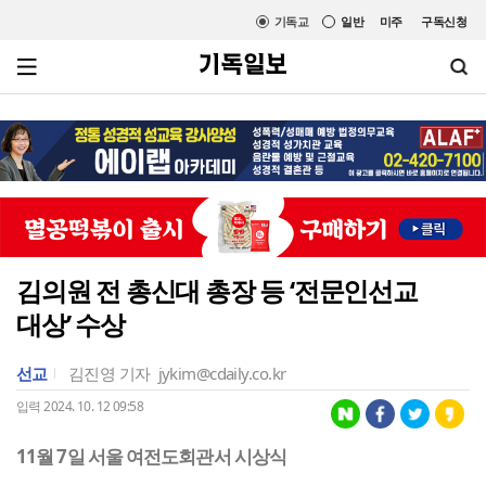
기독교
일반
미주
구독신청
김의원 전 총신대 총장 등 ‘전문인선교
대상’ 수상
선교
김진영 기자
jykim@cdaily.co.kr
입력 2024. 10. 12 09:58
11월 7일 서울 여전도회관서 시상식