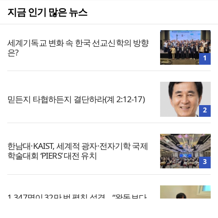
지금 인기 많은 뉴스
세계기독교 변화 속 한국 선교신학의 방향
은?
1
믿든지 타협하든지 결단하라(계 2:12-17)
2
한남대·KAIST, 세계적 광자·전자기학 국제
학술대회 ‘PIERS’ 대전 유치
3
1,347명이 32만 번 펼친 성경… “완독보다
중요한 것, 다시 시작할 힘”
4