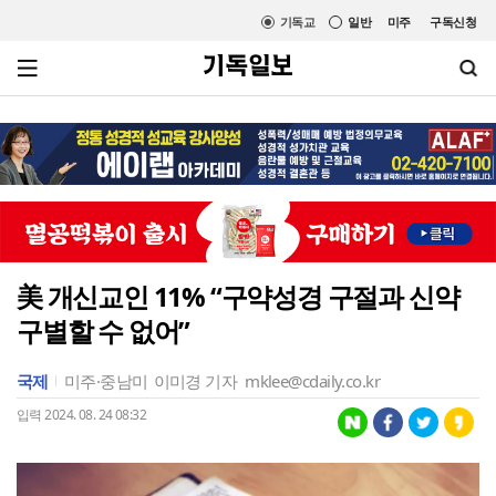
기독교
일반
미주
구독신청
美 개신교인 11% “구약성경 구절과 신약
구별할 수 없어”
국제
미주·중남미
이미경 기자
mklee@cdaily.co.kr
입력 2024. 08. 24 08:32