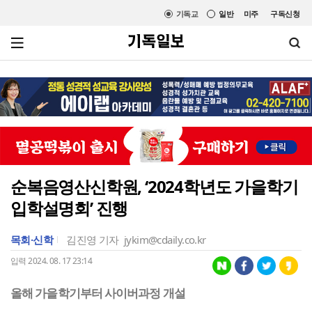
기독교
일반
미주
구독신청
순복음영산신학원, ‘2024학년도 가을학기
입학설명회’ 진행
목회·신학
김진영 기자
jykim@cdaily.co.kr
입력 2024. 08. 17 23:14
올해 가을학기부터 사이버과정 개설