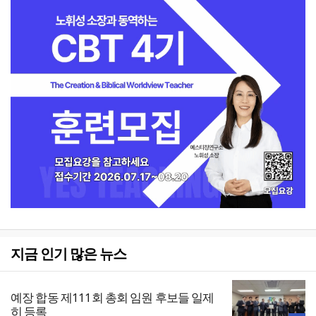
지금 인기 많은 뉴스
예장 합동 제111회 총회 임원 후보들 일제
히 등록