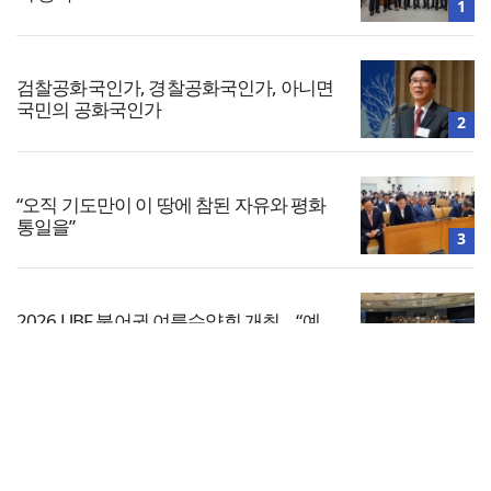
1
검찰공화국인가, 경찰공화국인가, 아니면
국민의 공화국인가
2
“오직 기도만이 이 땅에 참된 자유와 평화
통일을”
3
2026 UBF 불어권 여름수양회 개최… “예
수님이 답이다”
4
전체보기
[기도문] 자존감 회복을 위한 기도
교회일반
5