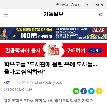
기독교
일반
미주
구독신청
학부모들 “도서관에 음란·유해 도서들…
올바로 심의하라”
사회
김진영 기자
jykim@cdaily.co.kr
입력 2024. 08. 05 13:26
경기도학부모단체연합 등 5일 경기도의회서 기자회견