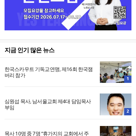
지금 인기 많은 뉴스
한국스카우트 기독교연맹, 제16회 한국잼
버리 참가
1
심원섭 목사, 남서울교회 제4대 담임목사
부임
2
목사 10명 중 7명 “휴가지의 교회에서 주