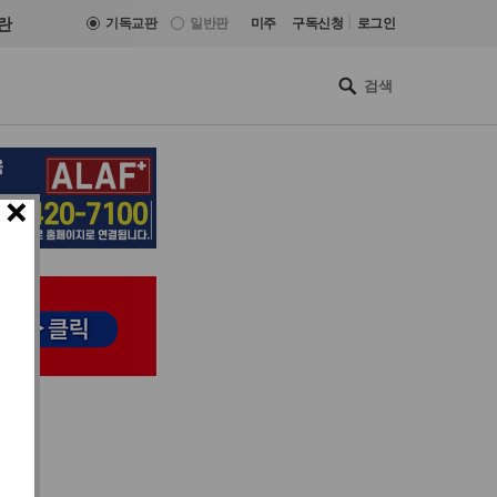
|
란
기독교판
일반판
미주
구독신청
로그인
×