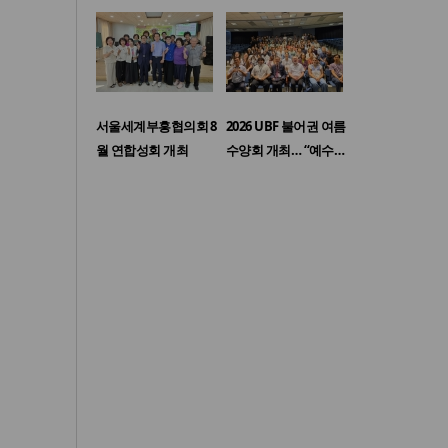
서울세계부흥협의회 8
2026 UBF 불어권 여름
월 연합성회 개최
수양회 개최… “예수…