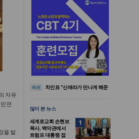
올리벳대학교, 120만 평 리버사
이드 대학 캠퍼스 영구 사용 승
세계로교회 손현보 목사, 백악
인… 장기 개발 기반 확보
관에서 트럼프 대통령 접견
한인세계선교사회(KWMF) 대
속보
표회장 이·취임식 열려
차인표 “신애라가 만나게 해준
의 자유
딸이 내 인생을 바꿔”
상증세·법인세법 시행령 개정
에 해외선교 지원 ‘위기’
올리벳대학교, 120만 평 리버사
시민연
많이 본 뉴스
이드 대학 캠퍼스 영구 사용 승
세계로교회 손현보 목사, 백악
인… 장기 개발 기반 확보
관에서 트럼프 대통령 접견
세계로교회 손현보
1
목사, 백악관에서
장을 발
트럼프 대통령 접