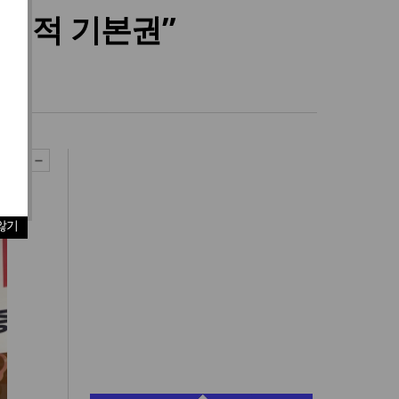
본질적 기본권”
않기