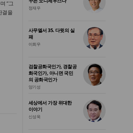
꾸는 오디세우스다
며 “그
정재우
 판결을
사무엘서 35. 다윗의 실
패
이희우
검찰공화국인가, 경찰공
화국인가, 아니면 국민
의 공화국인가
양기성
세상에서 가장 위대한
이야기
신성욱