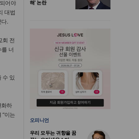
중되어야
해' 논란
리 대법
다.
교회 전
수를 너
 수 있
변화하
 “이는
오피니언
우리 모두는 귀향을 꿈