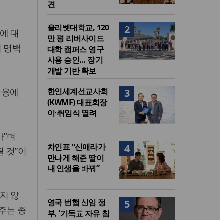
견
올리벳대학교, 120
2
에 대
만 평 리버사이드
이 명백
대학 캠퍼스 영구
사용 승인… 장기
개발 기반 확보
남용에
한인세계선교사회
3
(KWMF) 대표회장
이·취임식 열려
다”며
차인표 “신애라가
4
 것”이
만나게 해준 딸이
내 인생을 바꿔”
지 않
영국 번햄 신임 정
5
주는 종
부, '기독교 자유 침