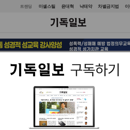
미셸스틸
윤대혁
낙태약
차별금지법
이
트랜딩
교회일반
입력 2024. 07. 18 16:36