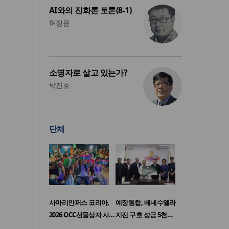
AI와의 진화론 토론(8-1)
허정윤
소명자로 살고 있는가?
박진호
단체
사마리안퍼스 코리아,
예장통합, 베네수엘라
2026 OCC선물상자 사…
지진 구호 성금 5천…