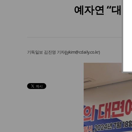
예자연 “대법
기독일보
김진영 기자
(
jykim@cdaily.co.kr
)