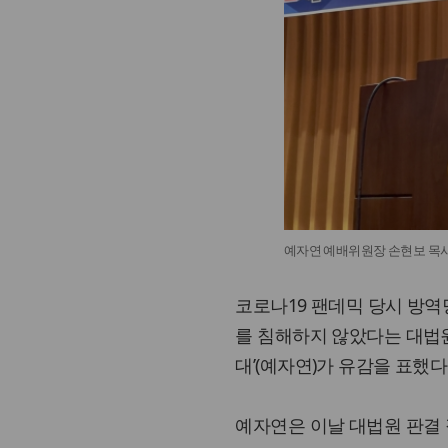
예자연 예배위원장 손현보 목사
코로나19 팬데믹 당시 방
를 침해하지 않았다는 대법원
대’(예자연)가 유감을 표했다
예자연은 이날 대법원 판결