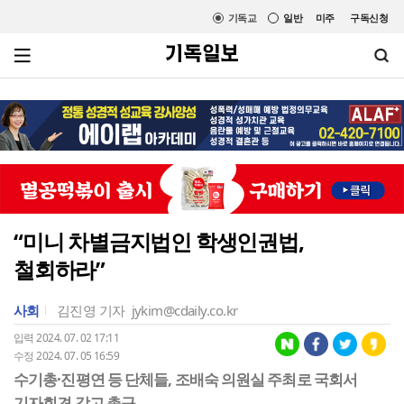
기독교
일반
미주
구독신청
“미니 차별금지법인 학생인권법,
철회하라”
사회
김진영 기자
jykim@cdaily.co.kr
입력 2024. 07. 02 17:11
수정 2024. 07. 05 16:59
수기총·진평연 등 단체들, 조배숙 의원실 주최로 국회서
기자회견 갖고 촉구