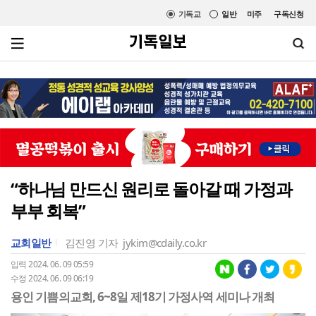
기독교
일반
미주
구독신청
“하나님 만드신 원리로 돌아갈 때 가정과
부부 회복”
교회일반
김진영 기자
jykim@cdaily.co.kr
입력 2024. 06. 09 05:59
수정 2024. 06. 09 06:19
용인 기쁨의교회, 6~8일 제18기 가정사역 세미나 개최