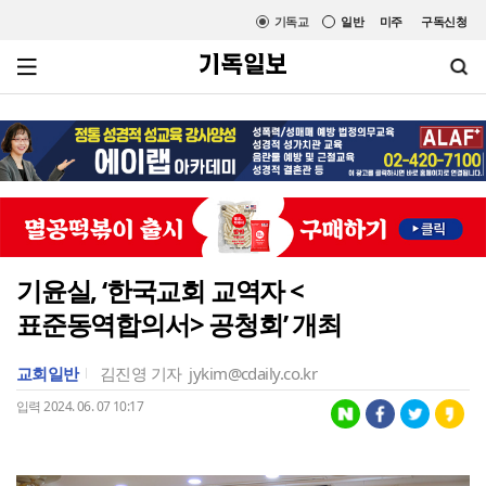
기독교
일반
미주
구독신청
기윤실, ‘한국교회 교역자 <
표준동역합의서> 공청회’ 개최
교회일반
김진영 기자
jykim@cdaily.co.kr
입력 2024. 06. 07 10:17