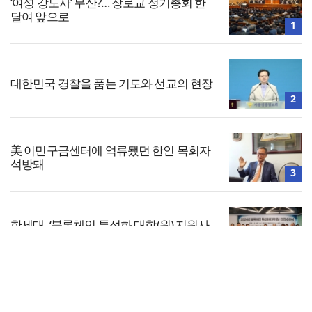
‘여성 강도사’ 무산?… 장로교 정기총회 한
달여 앞으로
1
대한민국 경찰을 품는 기도와 선교의 현장
2
美 이민구금센터에 억류됐던 한인 목회자
석방돼
3
한세대, ‘블록체인 특성화 대학(원) 지원사
업’ 선정
4
전체보기
인도 마하라슈트라주 개종 금지법 시행…
교회일반