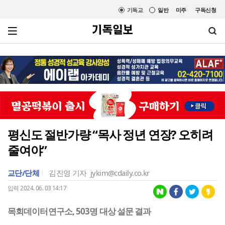
기독교
일반
미주
구독신청
평신도 절반가량 “목사 정년 연장? 오히려
줄여야”
교단/단체
김진영 기자
jykim@cdaily.co.kr
입력 2024. 06. 03 14:17
목회데이터연구소, 503명 대상 설문 결과