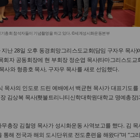
정기총회 참석자들이 기념촬영을 하고 있다. ©세계성시화운동본부
지난 28일 오후 동경희망그리스도교회(담임 구자우 목사)
 목회자 공동회장에 현 부회장 정순엽 목사(타마그리스도교회
목사와 형종호 목사, 구자우 목사를 새로 선임했다.
식 목사의 인도로 드린 예배에서 백균현 목사가 대표기도를 
장 김상복 목사(횃불트리니티신학대학원대학교 명예총장)
무총장 김철영 목사가 성시화운동 사역보고를 했다. 김 목
 통해 전국과 해외 도시단위로 전도훈련을 해왔다”며 “그리