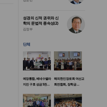
성경의 신적 권위와 신
학의 문법적 종속성(2)
김정부
단체
예장통합, 베네수엘라
해외한인장로회 여선교
지진 구호 성금 5천…
회연합회, 장학금 …