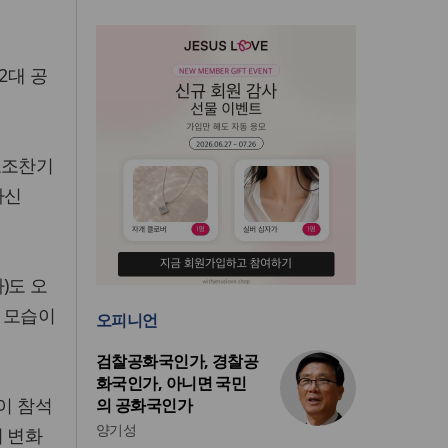
2대 공
요조찬기
하신
)도 오
 모습이
오피니언
검찰공화국인가, 경찰공
화국인가, 아니면 국민
이 참석
의 공화국인가
양기성
저 변화