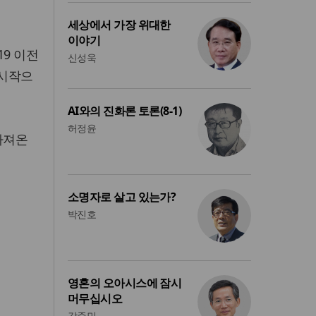
세상에서 가장 위대한
이야기
19 이전
신성욱
 시작으
AI와의 진화론 토론(8-1)
허정윤
가져온
소명자로 살고 있는가?
박진호
영혼의 오아시스에 잠시
머무십시오
강준민