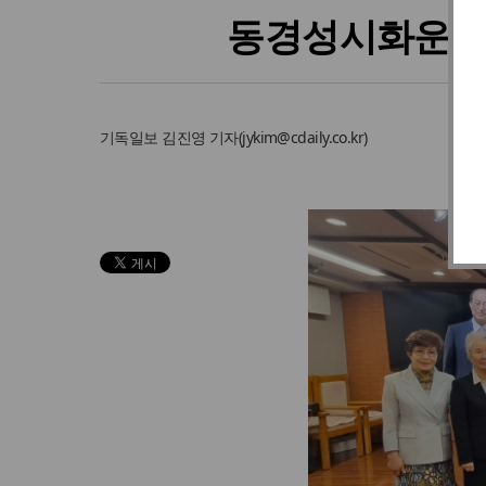
동경성시화운동본
기독일보
김진영 기자
(
jykim@cdaily.co.kr
)