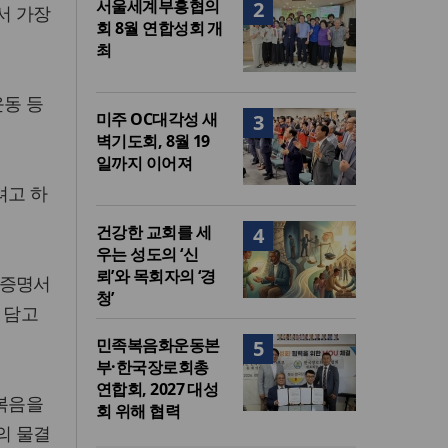
서울세계부흥협의
2
서 가장
회 8월 연합성회 개
최
운동 등
미주 OC대각성 새
3
벽기도회, 8월 19
일까지 이어져
려고 하
건강한 교회를 세
4
우는 성도의 ‘신
뢰’와 목회자의 ‘경
 증명서
청’
 담고
민족복음화운동본
5
부·한국장로회총
연합회, 2027 대성
 복음을
회 위해 협력
의 물결