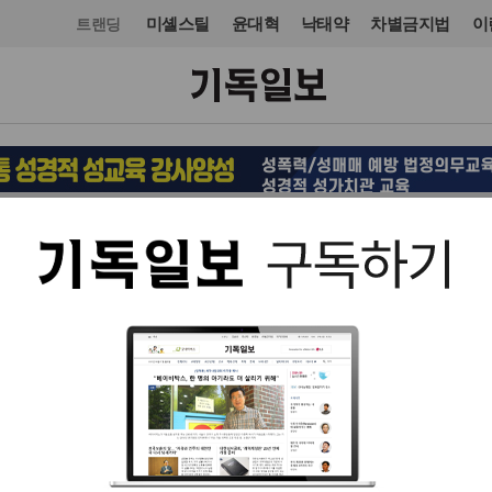
미셸스틸
윤대혁
낙태약
차별금지법
이
트랜딩
교단/단체
기독교기관
입력 2024. 05. 30 08:45