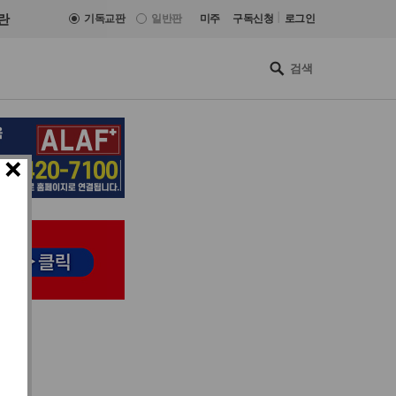
|
란
기독교판
일반판
미주
구독신청
로그인
×