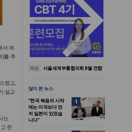
“한국 복음의 시작에는 미국보
에서 제
다 먼저 일본이 있었습니다”
“기도로 시작한 스틸 美 대사,
)를 추
한미동맹의 가교 되어주길”
한기연 “전쟁을 부르는 정책을
중단하라”
서울세계부흥협의회 8월 연합
속보
성회 개최
민족복음화운동본부·한국장로
회총연합회, 2027 대성회 위해
“한국 복음의 시작에는 미국보
드렸고,
협력
다 먼저 일본이 있었습니다”
“기도로 시작한 스틸 美 대사,
많이 본 뉴스
가 설교
한미동맹의 가교 되어주길”
“한국 복음의 시작
1
에는 미국보다 먼
저 일본이 있었습
사는
니다”
고 한