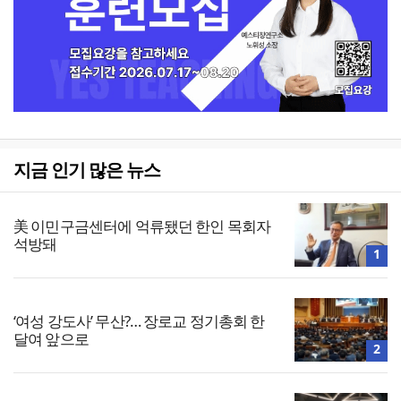
지금 인기 많은 뉴스
美 이민구금센터에 억류됐던 한인 목회자
석방돼
1
‘여성 강도사’ 무산?… 장로교 정기총회 한
달여 앞으로
2