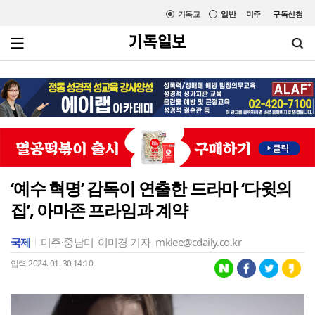
기독교
일반
미주
구독신청
‘예수 혁명’ 감독이 연출한 드라마 ‘다윗의
집’, 아마존 프라임과 계약
국제
미주·중남미
이미경 기자
mklee@cdaily.co.kr
입력 2024. 01. 30 14:10