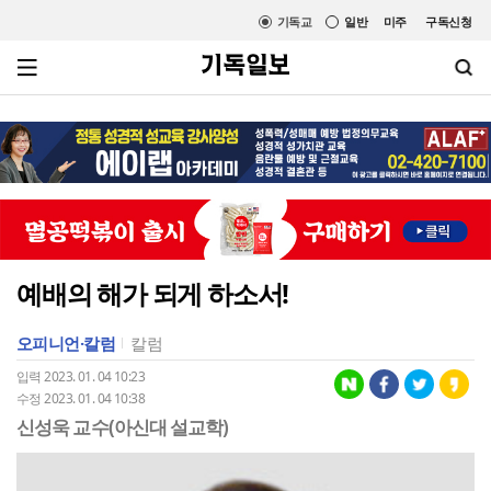
기독교
일반
미주
구독신청
예배의 해가 되게 하소서!
오피니언·칼럼
칼럼
입력 2023. 01. 04 10:23
수정 2023. 01. 04 10:38
신성욱 교수(아신대 설교학)